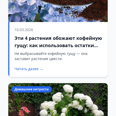
10.03.2026
Эти 4 растения обожают кофейную
гущу: как использовать остатки
кофе для пышного цветения
Не выбрасывайте кофейную гущу — она
заставит растения цвести.
Читать далее →
Домашние хитрости