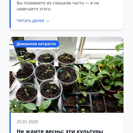
вредителей и сквозняков
Вы поливаете их слишком часто — и не
замечаете этого.
Читать далее →
Домашние хитрости
25.01.2026
Не ждите весны: эти культуры