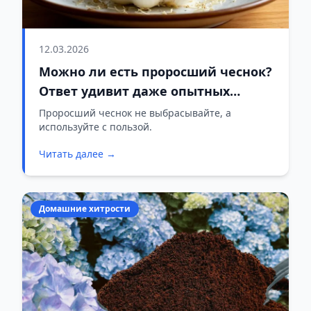
12.03.2026
Можно ли есть проросший чеснок?
Ответ удивит даже опытных
хозяек
Проросший чеснок не выбрасывайте, а
используйте с пользой.
Читать далее →
Домашние хитрости