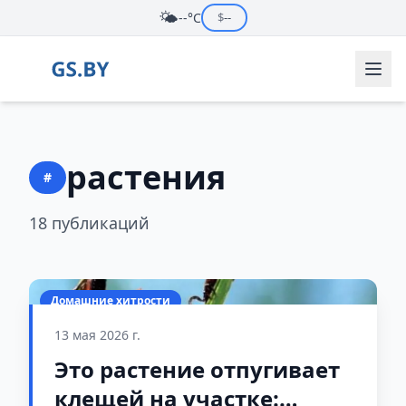
🌤️
--°C
$
--
растения
#
18 публикаций
Домашние хитрости
13 мая 2026 г.
Это растение отпугивает
клещей на участке: