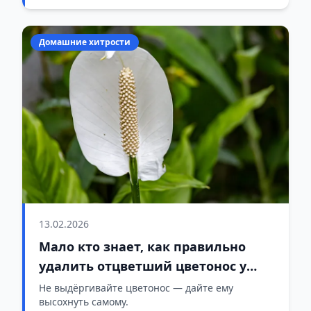
Домашние хитрости
13.02.2026
Мало кто знает, как правильно
удалить отцветший цветонос у
спатифиллума
Не выдёргивайте цветонос — дайте ему
высохнуть самому.