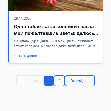
29.11.2025
Одна таблетка за копейки спасла
мои пожелтевшие цветы: делюсь
способом
Покупаю фурацилин — и мои цветы оживают.
Стоит копейки, а спасает даже пожелтевшие и
засохшие растения.
Читать далее →
← Назад
1
2
Вперёд →