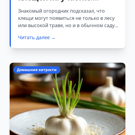
знакомый огородник
Знакомый огородник подсказал, что
подсказал, где его
клещи могут появиться не только в лесу
посадить
или высокой траве, но и в обычном саду.
Особенно если на участке есть влажные,
Читать далее →
затененные и заросшие места.
Домашние хитрости