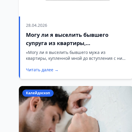
28.04.2026
Могу ли я выселить бывшего
супруга из квартиры,
приобретенной мною до брака?
«Могу ли я выселить бывшего мужа из
квартиры, купленной мной до вступления с ним
в брак?» — один из частых вопросов в
Читать далее →
юридических консультациях. Публикуем
разъяснения адвоката Виктории Романчиковой:
какие нормы закона регулируют эту ситуацию и
когда собственник вправе обратиться в суд.
Калейдоскоп