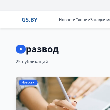
Новости
Слоним
Загадки 
развод
#
25 публикаций
Новости