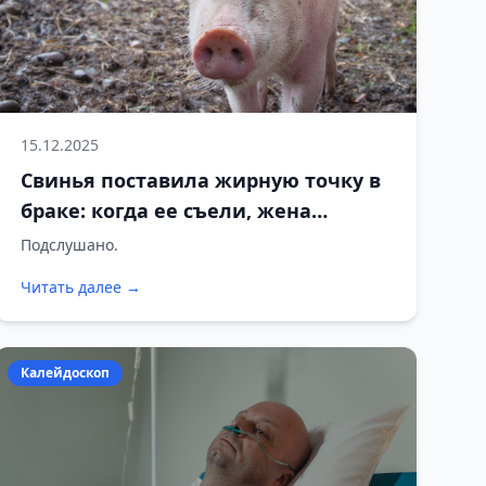
15.12.2025
Свинья поставила жирную точку в
браке: когда ее съели, жена
выгнала мужа навсегда
Подслушано.
Читать далее →
Калейдоскоп