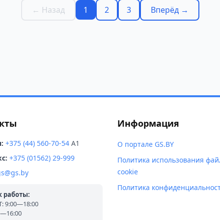
← Назад
1
2
3
Вперёд →
кты
Информация
:
+375 (44) 560-70-54
A1
О портале GS.BY
с:
+375 (01562) 29-999
Политика использования фай
cookie
gs@gs.by
Политика конфиденциальнос
 работы:
 9:00—18:00
0—16:00