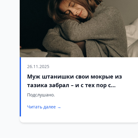
26.11.2025
Муж штанишки свои мокрые из
тазика забрал – и с тех пор с
детьми ни разу его не видели
Подслушано.
Читать далее →