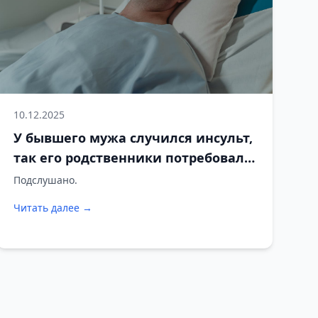
10.12.2025
У бывшего мужа случился инсульт,
так его родственники потребовали,
чтобы я его выхаживала
Подслушано.
Читать далее →