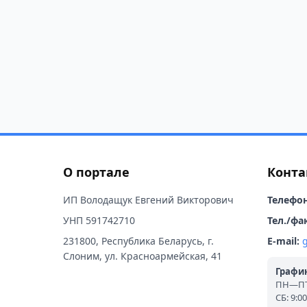
О портале
Конта
ИП Володащук Евгений Викторович
Телефон
УНП 591742710
Тел./фак
231800, Республика Беларусь, г.
E-mail:
Слоним, ул. Красноармейская, 41
График
ПН—ПТ:
СБ: 9:0