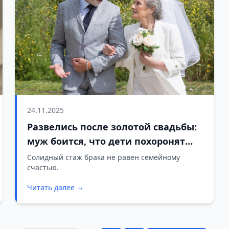
24.11.2025
Развелись после золотой свадьбы:
муж боится, что дети похоронят
рядом с опостылевшей женой
Солидный стаж брака не равен семейному
счастью.
Читать далее →