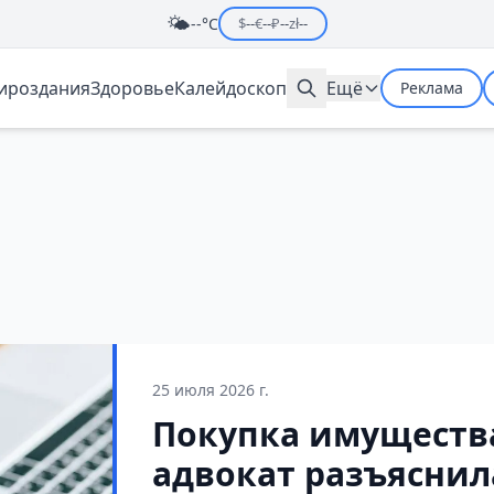
🌤️
--°C
$
--
€
--
₽
--
zł
--
мироздания
Здоровье
Калейдоскоп
Ещё
Реклама
25 июля 2026 г.
Покупка имущества
адвокат разъяснила