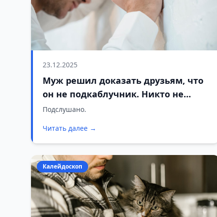
23.12.2025
Муж решил доказать друзьям, что
он не подкаблучник. Никто не
подозревал, что финал окажется
Подслушано.
таким запоминающимся
Читать далее →
Калейдоскоп