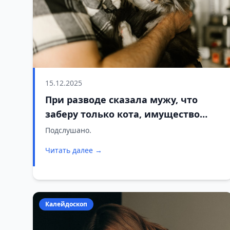
15.12.2025
При разводе сказала мужу, что
заберу только кота, имущество
делить не будем. Итог удивил всех
Подслушано.
Читать далее →
Калейдоскоп