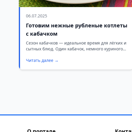
06.07.2025
Готовим нежные рубленые котлеты
с кабачком
Сезон кабачков — идеальное время для лёгких и
сытных блюд. Один кабачок, немного куриного
филе — и на столе появляются ароматные,
Читать далее →
нежные котлеты, которые оценят и взрослые, и
дети.
О портале
Конта