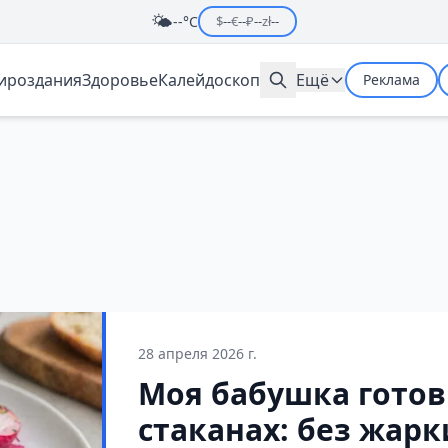
🌤️
--°C
$
--
€
--
₽
--
zł
--
мироздания
Здоровье
Калейдоскоп
Ещё
Реклама
28 апреля 2026 г.
Моя бабушка готов
стаканах: без жарк