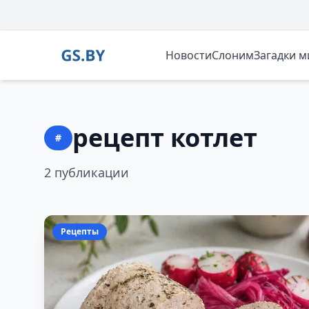
Новости
Слоним
Загадки 
рецепт котлет
#
2 публикации
Рецепты