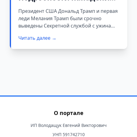
на президента США
Президент США Дональд Трамп и первая
леди Мелания Трамп были срочно
выведены Секретной службой с ужина
Ассоциации корреспондентов Белого
Читать далее →
дома в Вашингтоне после того, как у зоны
охраны прозвучали выстрелы.
О портале
ИП Володащук Евгений Викторович
УНП 591742710