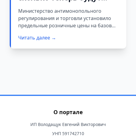
стоить картофель,
Министерство антимонопольного
капуста и яблоки
регулирования и торговли установило
предельные розничные цены на базовые
овощи и яблоки. Соответствующее
Читать далее →
постановление №58 от 28 августа 2025
года опубликовано на Национальном
правовом интернет-портале.
О портале
ИП Володащук Евгений Викторович
УНП 591742710