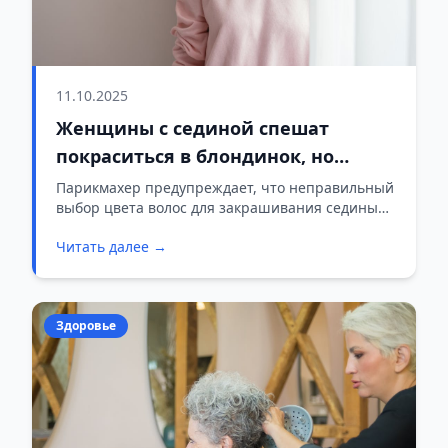
11.10.2025
Женщины с сединой спешат
покраситься в блондинок, но
совершают одну ошибку. Что
Парикмахер предупреждает, что неправильный
выбор цвета волос для закрашивания седины
советует эксперт?
может сделать вас старше, и рассказывает, как
Читать далее →
добиться молодого вида с помощью
правильного оттенка.
Здоровье