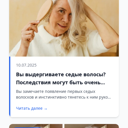
10.07.2025
Вы выдергиваете седые волосы?
Последствия могут быть очень
серьезными
Вы замечаете появление первых седых
волосков и инстинктивно тянетесь к ним рукой?
Эксперты предупреждают: привычка
Читать далее →
выдергивать седые волосы грозит серьёзными
последствиями, которые отразятся не только на
внешнем виде, но и на здоровье ваших
локонов.