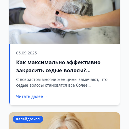
05.09.2025
Как максимально эффективно
закрасить седые волосы?
Парикмахер подсказал решение
С возрастом многие женщины замечают, что
седые волосы становятся все более
проблемы
требовательными в уходе и окрашивании.
Читать далее →
Калейдоскоп