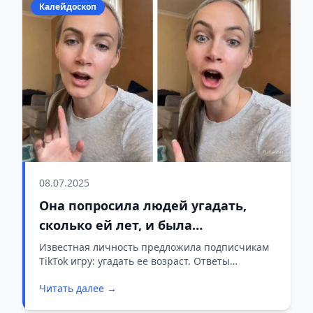
Калейдоскоп
08.07.2025
Она попросила людей угадать,
сколько ей лет, и была
шокирована ответами
Известная личность предложила подписчикам
TikTok игру: угадать ее возраст. Ответы
оказались настолько неожиданными, что
Читать далее →
вызвали искреннее изумление.