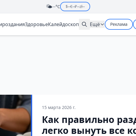
🌤️
--°C
$
--
€
--
₽
--
zł
--
мироздания
Здоровье
Калейдоскоп
Ещё
Реклама
15 марта 2026 г.
Как правильно раз
легко вынуть все к