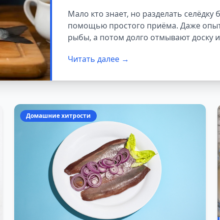
способе мало кто з
Мало кто знает, но разделать селёдку 
помощью простого приёма. Даже опыт
рыбы, а потом долго отмывают доску и
Читать далее →
Домашние хитрости