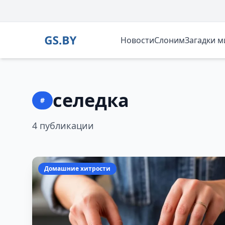
Новости
Слоним
Загадки 
селедка
#
4 публикации
Домашние хитрости