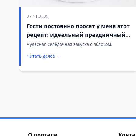
27.11.2025
Гости постоянно просят у меня этот
рецепт: идеальный праздничный
салат из сельди и яблока
Чудесная селёдочная закуска с яблоком.
Читать далее →
О портале
Конта