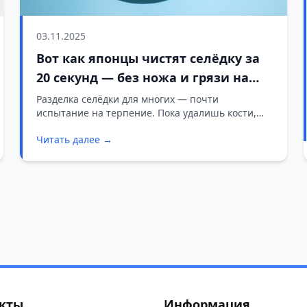
03.11.2025
Вот как японцы чистят селёдку за
20 секунд — без ножа и грязи на
кухне
Разделка селёдки для многих — почти
испытание на терпение. Пока удалишь кости,
снимешь кожу и очистишь доску, на кухне уже
Читать далее →
целый беспорядок. Но японцы придумали
способ, который позволяет получить аккуратное
филе буквально за 20 секунд — и без ножа.
кты
Информация