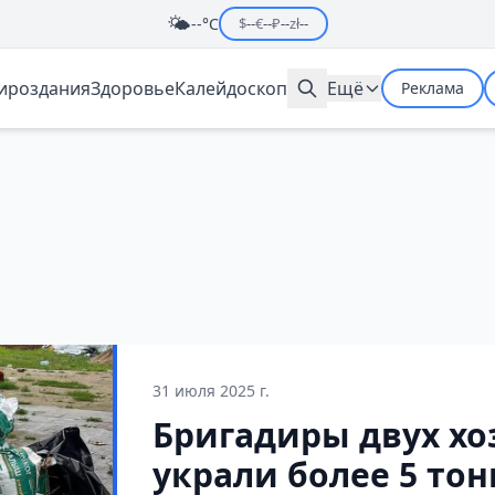
🌤️
--°C
$
--
€
--
₽
--
zł
--
мироздания
Здоровье
Калейдоскоп
Ещё
Реклама
31 июля 2025 г.
Бригадиры двух хо
украли более 5 то