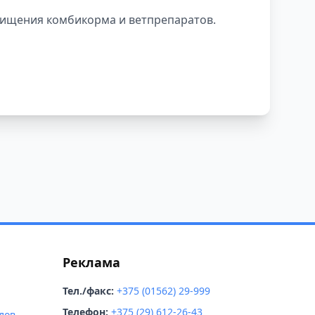
параты
хищения комбикорма и ветпрепаратов.
Реклама
Тел./факс:
+375 (01562) 29-999
Телефон:
+375 (29) 612-26-43
лов