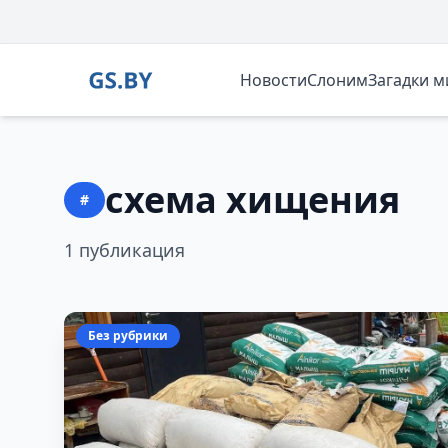
Новости
Слоним
Загадки 
схема хищения
#
1 публикация
Без рубрики