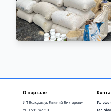
О портале
Конта
ИП Володащук Евгений Викторович
Телефон
УНП 591742710
Тел./фак