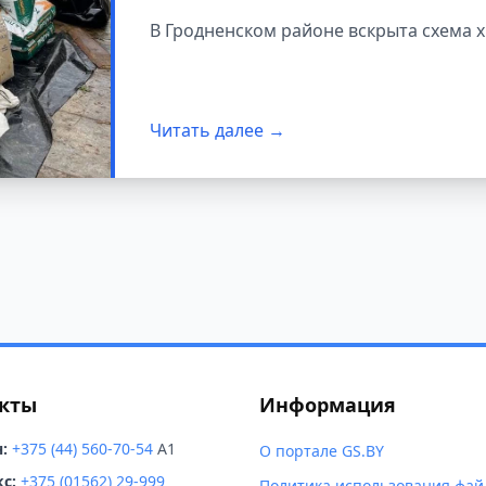
ветеринарные пре
В Гродненском районе вскрыта схема 
Читать далее →
кты
Информация
:
+375 (44) 560-70-54
A1
О портале GS.BY
с:
+375 (01562) 29-999
Политика использования фай