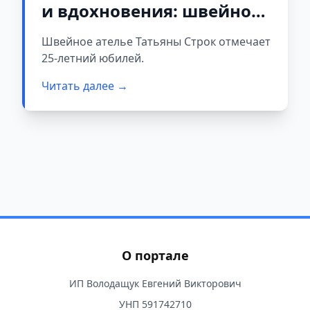
и вдохновения: швейное
ателье в Слониме
Швейное ателье Татьяны Строк отмечает
отмечает свой юбилей
25-летний юбилей.
Читать далее →
О портале
ИП Володащук Евгений Викторович
УНП 591742710