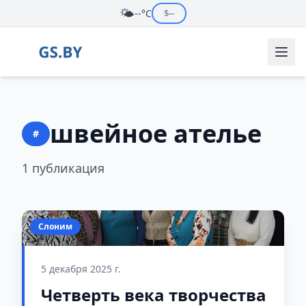
🌤️
--°C
$
--
швейное ателье
#
1 публикация
Слоним
5 декабря 2025 г.
Четверть века творчества