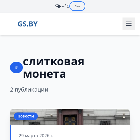
🌤️
--°C
$
--
слитковая
#
монета
2 публикации
Новости
29 марта 2026 г.