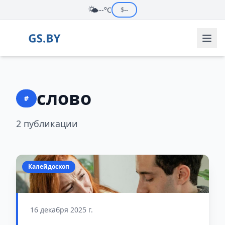
🌤️
--°C
$
--
слово
#
2 публикации
Калейдоскоп
16 декабря 2025 г.