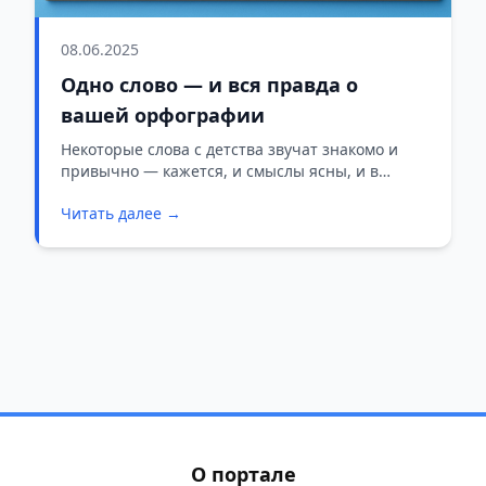
08.06.2025
Одно слово — и вся правда о
вашей орфографии
Некоторые слова с детства звучат знакомо и
привычно — кажется, и смыслы ясны, и в
обиходе встречаются часто. Но стоит
Читать далее →
попытаться их записать, как появляется
неуверенность: а правильно ли?
О портале