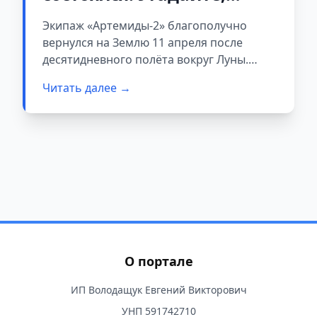
сколько это стоило
Экипаж «Артемиды-2» благополучно
вернулся на Землю 11 апреля после
десятидневного полёта вокруг Луны.
Первый пилотируемый рейс за пределы
Читать далее →
орбиты с 1972 года. Четыре астронавта,
исторические рекорды, восторг по всему
миру. Но есть и другая сторона.
О портале
ИП Володащук Евгений Викторович
УНП 591742710