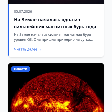
05.07.2026
На Земле началась одна из
сильнейших магнитных бурь года
На Земле началась сильная магнитная буря
уровня G3. Она пришла примерно на сутки
позже ожидаемого срока, хотя специалисты
Читать далее →
прогнозировали это событие еще несколько
дней назад.
Новости