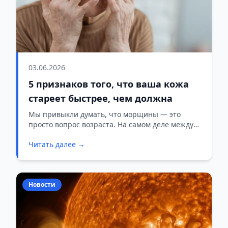
03.06.2026
5 признаков того, что ваша кожа
стареет быстрее, чем должна
Мы привыкли думать, что морщины — это
просто вопрос возраста. На самом деле между
естественным увяданием и тем, что мы сами
Читать далее →
делаем со своей кожей, лежит огромная
разница. После 25 лет выработка коллагена
падает примерно на 1% в год. Это база, этого не
избежать. Но то, насколько быстро вы потом
Новости
посмотрите в зеркало и расстроитесь, зависит
не от паспорта, а от образа жизни.