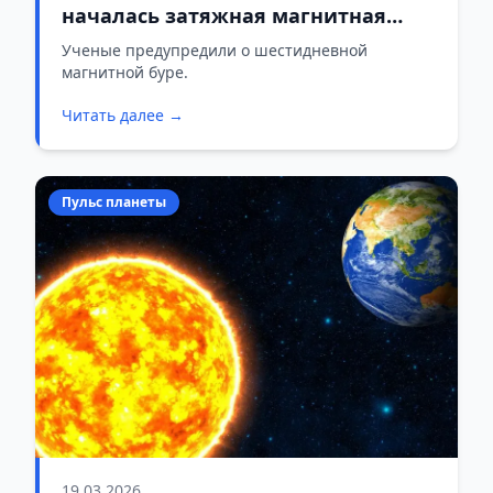
началась затяжная магнитная
буря
Ученые предупредили о шестидневной
магнитной буре.
Читать далее →
Пульс планеты
19.03.2026