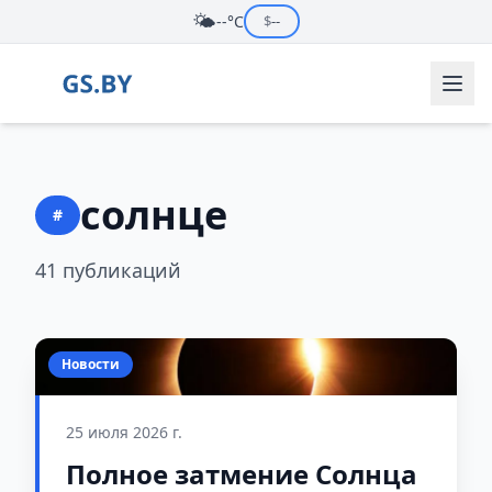
🌤️
--°C
$
--
солнце
#
41 публикаций
Новости
25 июля 2026 г.
Полное затмение Солнца