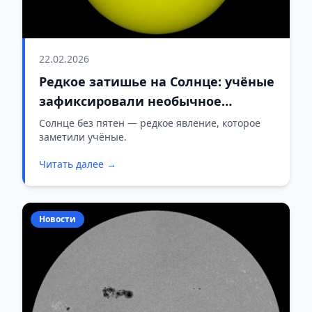
22.02.2026
Редкое затишье на Солнце: учёные
зафиксировали необычное
явление
Солнце без пятен — редкое явление, которое
заметили учёные.
Читать далее →
Новости