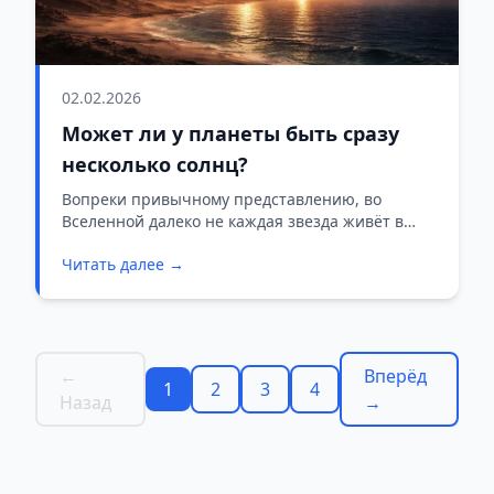
02.02.2026
Может ли у планеты быть сразу
несколько солнц?
Вопреки привычному представлению, во
Вселенной далеко не каждая звезда живёт в
одиночку. Очень часто они образуют пары —
Читать далее →
так называемые двойные системы, где два
светила вращаются вокруг общего центра масс.
←
Вперёд
1
2
3
4
Назад
→