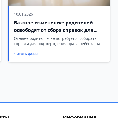
10.01.2026
Важное изменение: родителей
освободят от сбора справок для
детских путёвок
Отныне родителям не потребуется собирать
справки для подтверждения права ребёнка на
бесплатную путёвку в санаторий или лагерь.
Читать далее →
кты
Информация