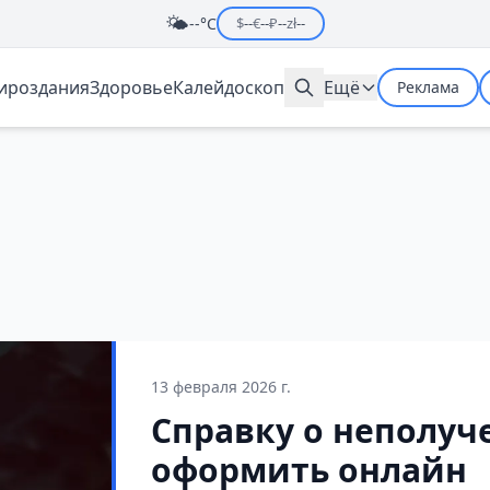
🌤️
--°C
$
--
€
--
₽
--
zł
--
мироздания
Здоровье
Калейдоскоп
Ещё
Реклама
13 февраля 2026 г.
Справку о неполу
оформить онлайн