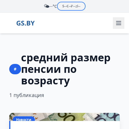
🌤️
--°C
$
--
€
--
₽
--
zł
--
средний размер
пенсии по
#
возрасту
1 публикация
Новости