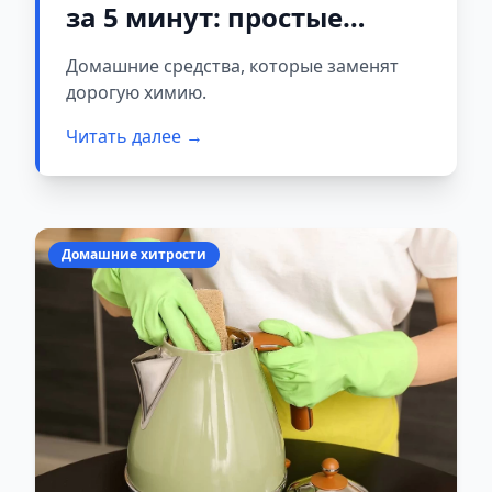
за 5 минут: простые
средства, которые вернут
Домашние средства, которые заменят
сапожкам и кедам
дорогую химию.
идеальный вид
Читать далее →
Домашние хитрости