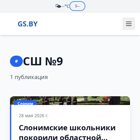
🌤️
--°C
$
--
СШ №9
#
1 публикация
Слоним
28 мая 2026 г.
Слонимские школьники
покорили областной