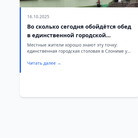
16.10.2025
Во сколько сегодня обойдётся обед
в единственной городской
столовой Слонима
Местные жители хорошо знают эту точку:
единственная городская столовая в Слониме уже
много лет работает в самом центре города.Gs.by
Читать далее →
решил узнать, насколько изменились цены и что
сегодня предлагают посетителям.