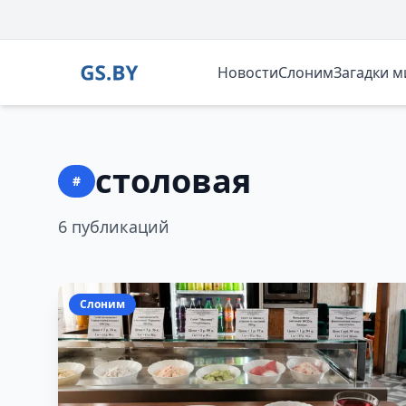
Новости
Слоним
Загадки 
столовая
#
6 публикаций
Слоним