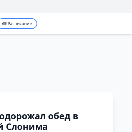
🚌 Расписание
подорожал обед в
й Слонима