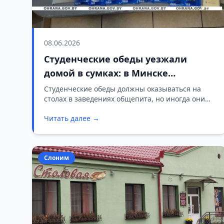
08.06.2026
Студенческие обеды уезжали
домой в сумках: в Минске
задержали поваров, выносивших
Студенческие обеды должны оказываться на
столах в заведениях общепита, но иногда они
продукты из столовой
меняют маршрут и отправляются прямиком в
Читать далее →
личные сумки персонала. На днях сотрудники
отдела охраны Московского района Минска
пресекли попытку выноса продуктов из одной из
столичных студенческих столовых.
Слоним