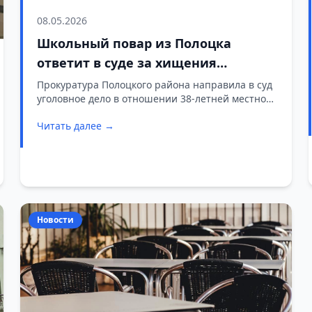
08.05.2026
Школьный повар из Полоцка
ответит в суде за хищения
продуктов
Прокуратура Полоцкого района направила в суд
уголовное дело в отношении 38-летней местной
жительницы, работавшей поваром в одной из
Читать далее →
школ. Женщину обвиняют в присвоении
вверенного имущества.
Новости