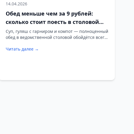
14.04.2026
Обед меньше чем за 9 рублей:
сколько стоит поесть в столовой
«Водоканала» в Слониме
Суп, гуляш с гарниром и компот — полноценный
обед в ведомственной столовой обойдётся всего
в 8,71 рубля. Мы изучили актуальное меню на 13
Читать далее →
апреля и посчитали, во сколько обойдётся
завтрак и обед для посетителей.