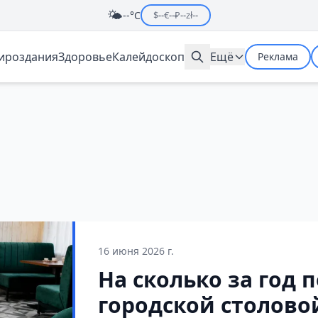
🌤️
--°C
$
--
€
--
₽
--
zł
--
мироздания
Здоровье
Калейдоскоп
Ещё
Реклама
16 июня 2026 г.
На сколько за год 
городской столово