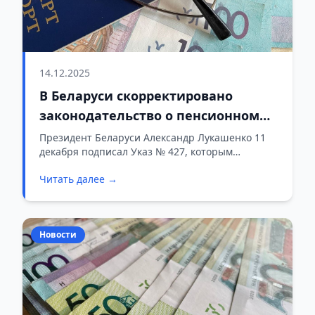
14.12.2025
В Беларуси скорректировано
законодательство о пенсионном
обеспечении и государственном
Президент Беларуси Александр Лукашенко 11
декабря подписал Указ № 427, которым
соцстраховании
вносятся изменения в указы по вопросам
Читать далее →
государственного социального страхования и
пенсионного обеспечения.
Новости