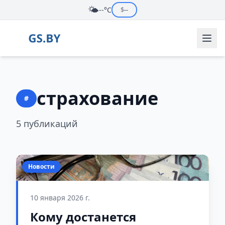
🌤️
--°C
$
--
страхование
#
5 публикаций
Новости
10 января 2026 г.
Кому достанется