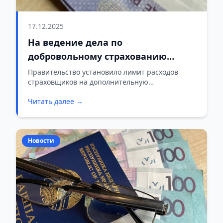
17.12.2025
На ведение дела по
добровольному страхованию
дополнительной накопительной
Правительство установило лимит расходов
страховщиков на дополнительную
пенсии установлен предельный
накопительную пенсию в размере 5,7% от
размер расходов
Читать далее →
собранных взносов в 2026 году.
Новости