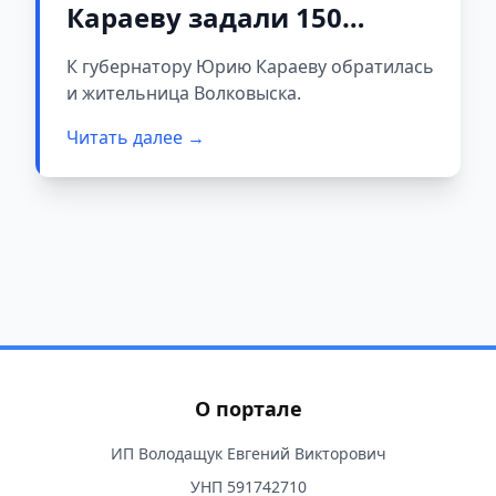
Караеву задали 150
вопросов во время
К губернатору Юрию Караеву обратилась
стрима. Свою проблему
и жительница Волковыска.
озвучила и жительница
Читать далее →
Волковыска
О портале
ИП Володащук Евгений Викторович
УНП 591742710