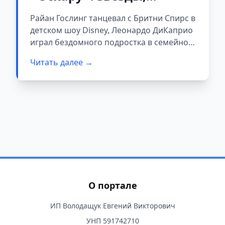
которые начинали
Райан Гослинг танцевал с Бритни Спирс в
карьеру в юном возрасте
детском шоу Disney, Леонардо ДиКаприо
играл бездомного подростка в семейном
сериале, а Натали Портман
Читать далее →
дебютировала в 12 лет в фильме про
наемного убийцу. Рассказываем о
голливудских суперзвездах, чьи детские
роли мало кто помнит.
О портале
ИП Володащук Евгений Викторович
УНП 591742710