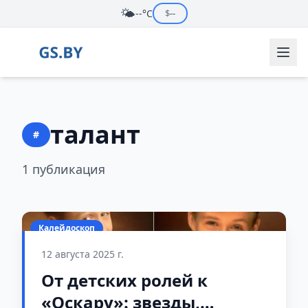
🌤️
--°C
$
--
талант
#
1 публикация
Калейдоскоп
12 августа 2025 г.
От детских ролей к
«Оскару»: звезды,