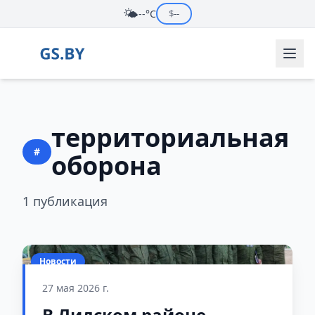
🌤️
--°C
$
--
территориальная
#
оборона
1 публикация
Новости
27 мая 2026 г.
В Лидском районе