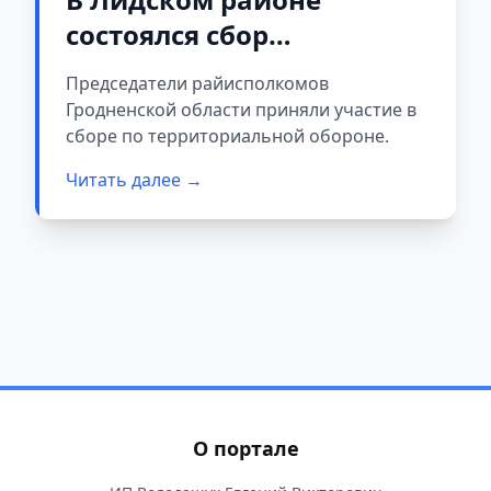
состоялся сбор
председателей
Председатели райисполкомов
райисполкомов по
Гродненской области приняли участие в
вопросам организации
сборе по территориальной обороне.
территориальной
Читать далее →
обороны
О портале