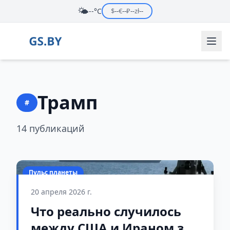
🌤️
--°C
$
--
€
--
₽
--
zł
--
Трамп
#
14 публикаций
Пульс планеты
20 апреля 2026 г.
Что реально случилось
между США и Ираном за