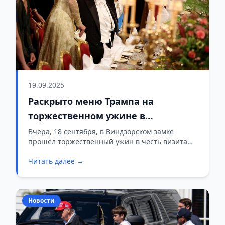
19.09.2025
Раскрыто меню Трампа на
торжественном ужине в
Великобритании
Вчера, 18 сентября, в Виндзорском замке
прошёл торжественный ужин в честь визита
Дональда Трампа в Великобританию. Король
Читать далее →
Чарльз III и члены королевской семьи приняли
бывшего президента США с размахом — и
теперь стало известно, какие блюда подали
почётному гостю.
Новости