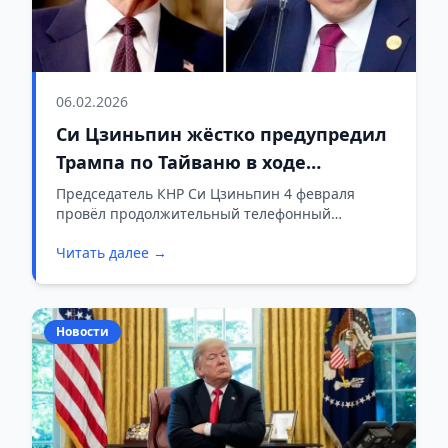
06.02.2026
Си Цзиньпин жёстко предупредил
Трампа по Тайваню в ходе
телефонных переговоров
Председатель КНР Си Цзиньпин 4 февраля
провёл продолжительный телефонный
разговор с президентом США Дональдом
Читать далее →
Трампом.
Новости