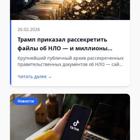
26.02.2026
Трамп приказал рассекретить
файлы об НЛО — и миллионы
документов тут же исчезли из
Крупнейший публичный архив рассекреченных
правительственных документов об НЛО — сайт
архива
The Black Vault — лишился почти 4 миллионов
Читать далее →
файлов.
Новости