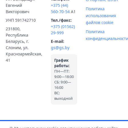
Евгений
+375 (44)
Политика
Викторович
560-70-54
A1
использования
УНП 591742710
Тел./факс:
файлов cookie
+375 (01562)
231800,
Политика
29-999
Республика
конфиденциальност
Беларусь, г.
E-mail:
Слоним, ул.
gs@gs.by
Красноармейская,
41
График
работы:
ПН—ПТ:
9:00—18:00
СБ: 9:00—
16:00
ВС:
выходной