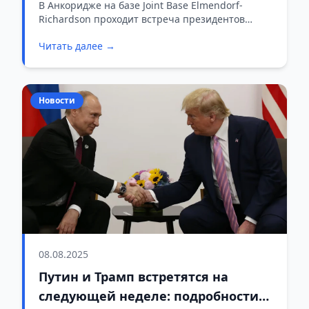
В Анкоридже на базе Joint Base Elmendorf-
Richardson проходит встреча президентов
России и США. Главная тема переговоров —
Читать далее →
прекращение боевых действий в Украине.
Новости
08.08.2025
Путин и Трамп встретятся на
следующей неделе: подробности