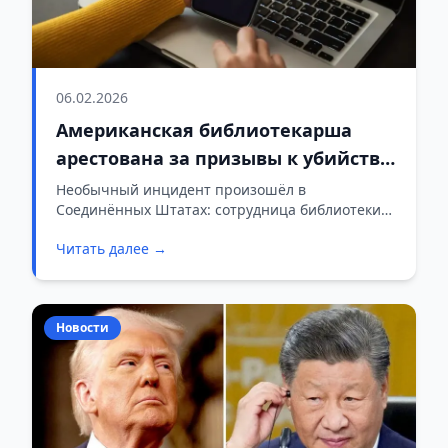
06.02.2026
Американская библиотекарша
арестована за призывы к убийству
Трампа в TikTok
Необычный инцидент произошёл в
Соединённых Штатах: сотрудница библиотеки
была задержана правоохранительными
Читать далее →
органами после того, как опубликовала в
социальной сети TikTok видеоролики с
призывами к расправе над президентом
Дональдом Трампом.
Новости