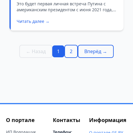
готовящихся переговоров
Это будет первая личная встреча Путина с
американским президентом с июня 2021 года,
когда он встречался с Джо Байденом в Женеве.
Читать далее →
← Назад
1
2
Вперёд →
О портале
Контакты
Информация
ИП Володащук
Телефон:
О портале GS.BY