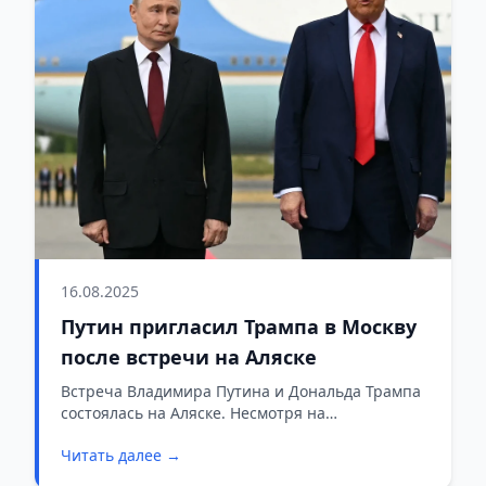
16.08.2025
Путин пригласил Трампа в Москву
после встречи на Аляске
Встреча Владимира Путина и Дональда Трампа
состоялась на Аляске. Несмотря на
продуктивный характер переговоров, лидеры
Читать далее →
двух стран признали, что полного понимания
по украинскому вопросу достичь не удалось.