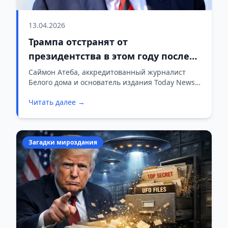
13.04.2026
Трампа отстранят от
президентства в этом году после
промежуточных выборов в США.
Саймон Атеба, аккредитованный журналист
Белого дома и основатель издания Today News
Причина — война с Ираном, из
Africa, опубликовал пост, в котором заявил:
которой у президента нет выхода
Читать далее →
Трамп увяз в бесконечной войне с Ираном, а
перемирие с самого начала было ложью.
Загадки мироздания