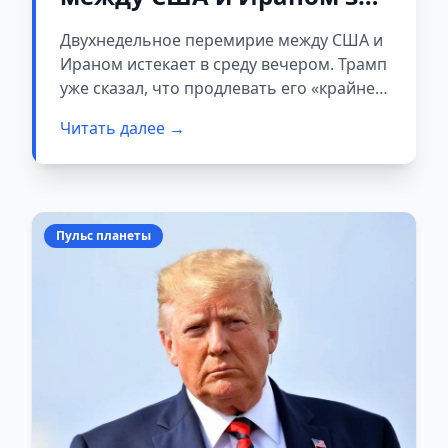
эти выходные
Двухнедельное перемирие между США и
Ираном истекает в среду вечером. Трамп
уже сказал, что продлевать его «крайне
маловероятно». От Ирана
Читать далее →
подтверждения поездки на переговоры в
Исламабад пока нет. За последние сутки
всё развалилось слишком быстро, чтобы
рассчитывать на мирную развязку.
Пульс планеты