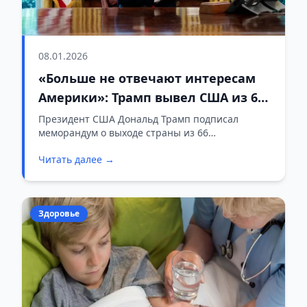
08.01.2026
«Больше не отвечают интересам
Америки»: Трамп вывел США из 66
международных организаций
Президент США Дональд Трамп подписал
меморандум о выходе страны из 66
международных организаций, которые, по
Читать далее →
мнению Белого дома, «больше не отвечают
интересам Америки». Об этом сообщила пресс-
служба Белого дома 8 января 2026 года.
Здоровье