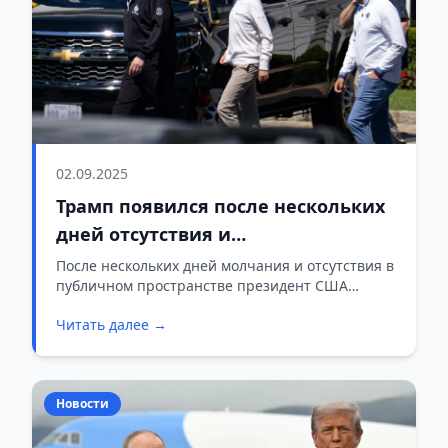
02.09.2025
Трамп появился после нескольких
дней отсутствия и
прокомментировал слухи о своём
После нескольких дней молчания и отсутствия в
публичном пространстве президент США
здоровье
Дональд Трамп вновь появился перед прессой и
Читать далее →
опроверг слухи о проблемах со здоровьем.
Новости