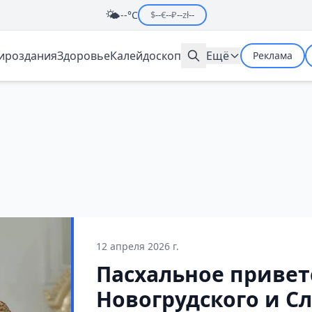
🌤️
--°C
$
--
€
--
₽
--
zł
--
мироздания
Здоровье
Калейдоскоп
Ещё
Реклама
12 апреля 2026 г.
Пасхальное привет
Новогрудского и С