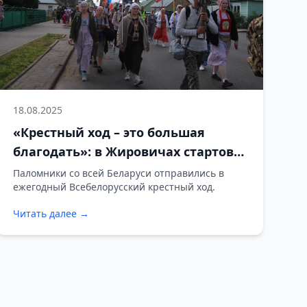
18.08.2025
«Крестный ход – это большая
благодать»: в Жировичах стартовал
Всебелорусский крестный ход
Паломники со всей Беларуси отправились в
ежегодный Всебелорусский крестный ход.
Читать далее →