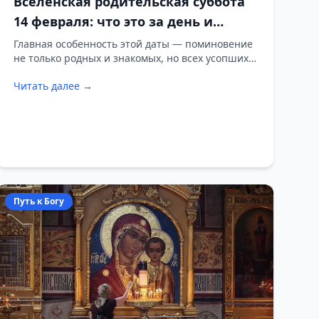
Вселенская родительская суббота
14 февраля: что это за день и
почему он особенный
Главная особенность этой даты — поминовение
не только родных и знакомых, но всех усопших
христиан.
Читать далее →
Путь к Богу