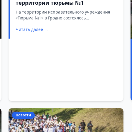
территории тюрьмы №1
На территории исправительного учреждения
«Тюрьма №1» в Гродно состоялось
торжественное открытие церкви в честь иконы
Читать далее →
«Святого апостола Петра в оковах».
Новости