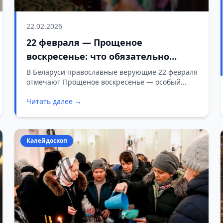
22.02.2026
22 февраля — Прощеное
воскресенье: что обязательно
нужно сделать в этот день
В Беларуси православные верующие 22 февраля
отмечают Прощеное воскресенье — особый
день покаяния и примирения. Им завершается
Читать далее →
Масленичная неделя и начинается Великий
пост — самый строгий и продолжительный в
церковном календаре.
Калейдоскоп