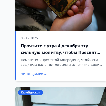
03.12.2025
Прочтите с утра 4 декабря эту
сильную молитву, чтобы Пресвятая
Богородица защитила вас от зла
Помолитесь Пресвятой Богородице, чтобы она
защитила вас от всякого зла и исполнила ваши
искренние желания.
Читать далее →
Калейдоскоп