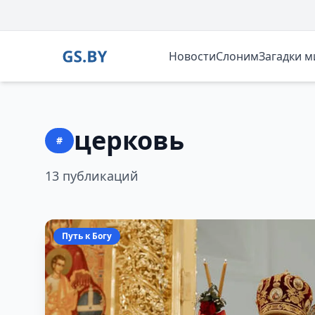
Новости
Слоним
Загадки 
церковь
#
13 публикаций
Путь к Богу