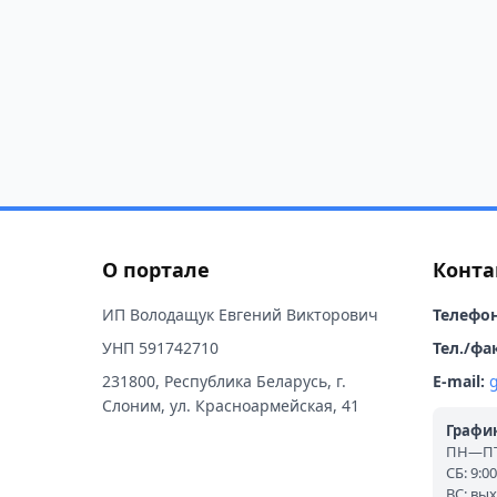
О портале
Конта
ИП Володащук Евгений Викторович
Телефон
УНП 591742710
Тел./фак
231800, Республика Беларусь, г.
E-mail:
Слоним, ул. Красноармейская, 41
График
ПН—ПТ:
СБ: 9:0
ВС: вы