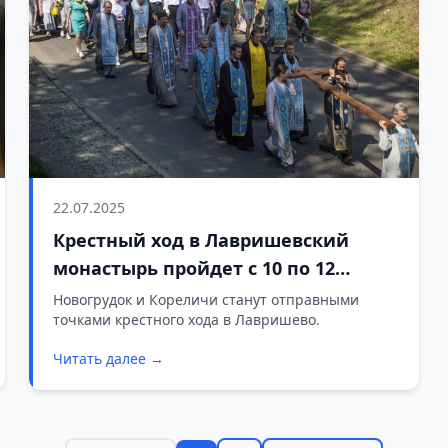
22.07.2025
Крестный ход в Лавришевский
монастырь пройдет с 10 по 12
августа и будет посвящён 800-
Новогрудок и Кореличи станут отправными
точками крестного хода в Лавришево.
летию обители
Читать далее →