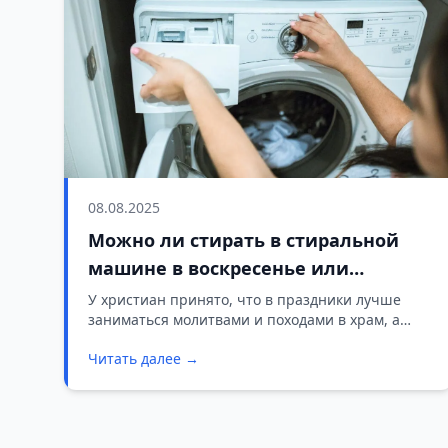
08.08.2025
Можно ли стирать в стиральной
машине в воскресенье или
церковный праздник
У христиан принято, что в праздники лучше
заниматься молитвами и походами в храм, а
домашние дела оставлять на обычные дни.
Читать далее →