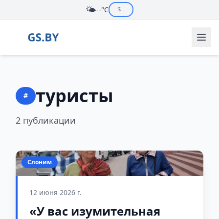
🌤️
--°C
$
--
туристы
#
2 публикации
Слоним
12 июня 2026 г.
«У вас изумительная