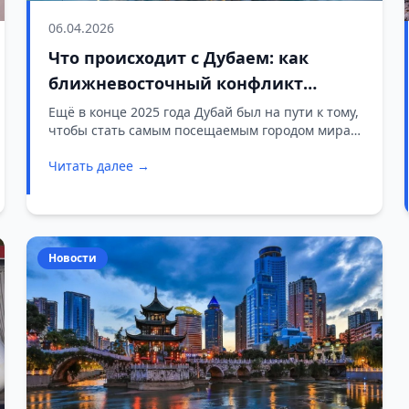
06.04.2026
Что происходит с Дубаем: как
ближневосточный конфликт
ударил по туризму и экономике
Ещё в конце 2025 года Дубай был на пути к тому,
чтобы стать самым посещаемым городом мира
эмирата
— почти 20 миллионов иностранных туристов за
Читать далее →
год. Сегодня ситуация выглядит совсем иначе.
Новости