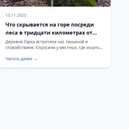
15.11.2025
Что скрывается на горе посреди
леса в тридцати километрах от
Дятлово
Деревня Горка встретила нас тишиной и
спокойствием. Спросили у местных, где искать
камни — здесь это место знает каждый, и нам
Читать далее →
сразу подсказали путь.