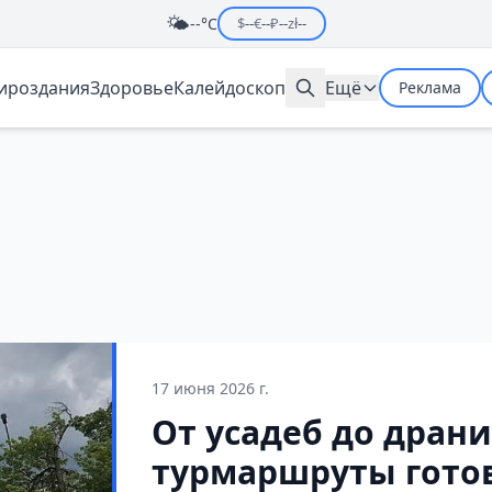
🌤️
--°C
$
--
€
--
₽
--
zł
--
мироздания
Здоровье
Калейдоскоп
Ещё
Реклама
17 июня 2026 г.
От усадеб до драни
турмаршруты готов