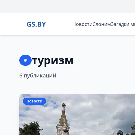
Новости
Слоним
Загадки 
туризм
#
6 публикаций
Новости