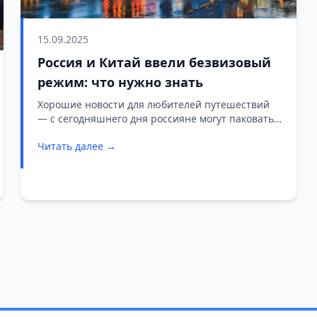
15.09.2025
Россия и Китай ввели безвизовый
режим: что нужно знать
Хорошие новости для любителей путешествий
— с сегодняшнего дня россияне могут паковать
чемоданы для поездки в Поднебесную без
Читать далее →
лишней бюрократии. Китай запустил годовой
эксперимент с безвизовым режимом, который
продлится до 14 сентября 2026 года.