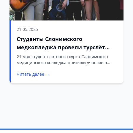
21.05.2025
Студенты Слонимского
медколледжа провели турслёт
недалеко от Щары
21 мая студенты второго курса Слонимского
медицинского колледжа приняли участие в
турслёте, организованном недалеко от реки
Читать далее →
Щара. В мероприятии также участвовали
преподаватели.