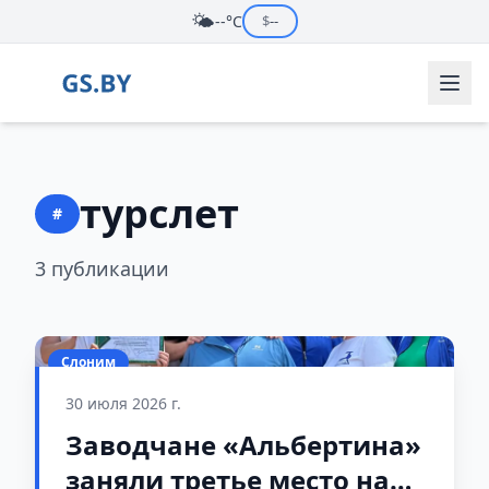
🌤️
--°C
$
--
турслет
#
3 публикации
Слоним
30 июля 2026 г.
Заводчане «Альбертина»
заняли третье место на