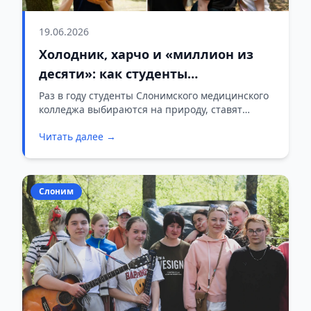
19.06.2026
Холодник, харчо и «миллион из
десяти»: как студенты
Слонимского медколледжа
Раз в году студенты Слонимского медицинского
колледжа выбираются на природу, ставят
провели турслёт
палатки и устраивают турслёт. Это давняя
Читать далее →
традиция: по словам преподавателей, ей уже
больше двадцати пяти лет. Мы заглянули на это
шумное мероприятие и увидели, как из
обычного выезда на природу получается
Слоним
настоящий праздник.