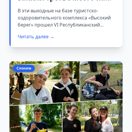
Республиканском
В эти выходные на базе туристско-
турслете предприятий
оздоровительного комплекса «Высокий
«Беллесбумпрома»
берег» прошел VI Республиканский
турслет среди организаций концерна
Читать далее →
«Беллесбумпром». Команда ОАО «СКБЗ
Альбертин» успешно выступила в
соревнованиях и заняла третье
общекомандное место.
Слоним