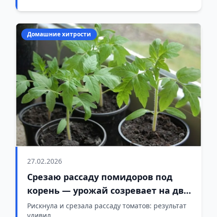
Домашние хитрости
27.02.2026
Срезаю рассаду помидоров под
корень — урожай созревает на две
недели раньше
Рискнула и срезала рассаду томатов: результат
удивил.