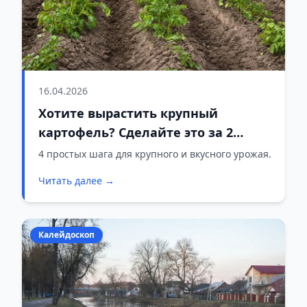
16.04.2026
Хотите вырастить крупный
картофель? Сделайте это за 2
недели до посадки — не
4 простых шага для крупного и вкусного урожая.
пожалеете
Читать далее →
Калейдоскоп