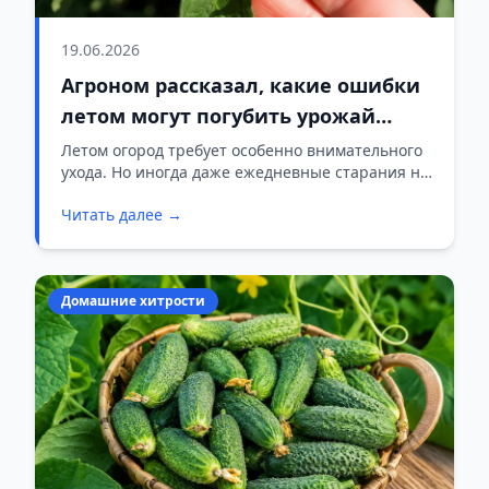
19.06.2026
Агроном рассказал, какие ошибки
летом могут погубить урожай
овощей
Летом огород требует особенно внимательного
ухода. Но иногда даже ежедневные старания не
помогают: томаты вянут, кабачки наращивают
Читать далее →
листья, но не дают плодов, а огурцы и другие
культуры начинают болеть. Часто причина не в
погоде, а в ошибках, которые дачники
допускают сами.
Домашние хитрости