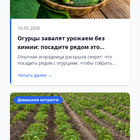
10.05.2026
Огурцы завалят урожаем без
химии: посадите рядом это
простое растение
Опытная огородница раскрыла секрет: что
посадить рядом с огурцами, чтобы собрать
щедрый урожай без химии
Читать далее →
Домашние хитрости