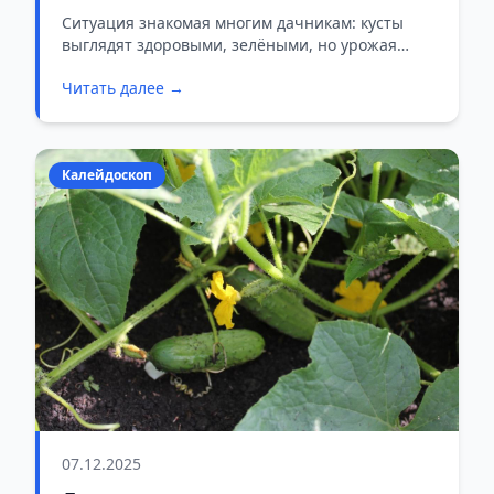
хорошем уходе, рассказал эксперт
Ситуация знакомая многим дачникам: кусты
выглядят здоровыми, зелёными, но урожая
почти нет.
Читать далее →
Калейдоскоп
07.12.2025