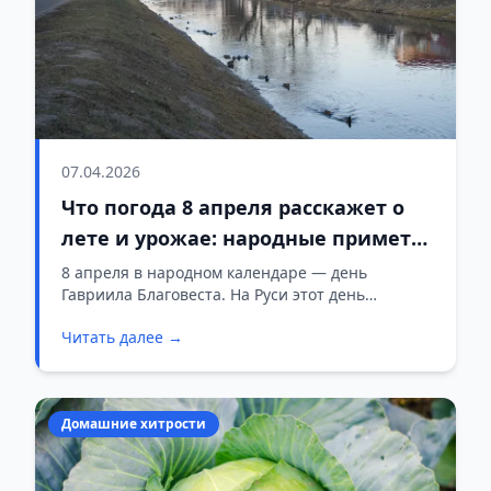
07.04.2026
Что погода 8 апреля расскажет о
лете и урожае: народные приметы
на день Гавриила Благовеста
8 апреля в народном календаре — день
Гавриила Благовеста. На Руси этот день
считался одним из ключевых для наблюдений
Читать далее →
за природой: по погоде судили, каким будет
лето, когда начинать посадки и чего ждать от
урожая.
Домашние хитрости