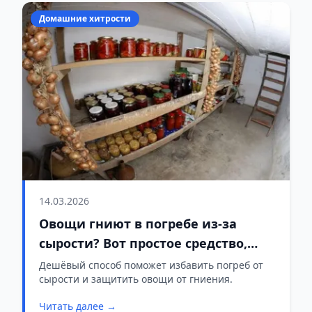
Домашние хитрости
14.03.2026
Овощи гниют в погребе из-за
сырости? Вот простое средство,
которое решает проблему за
Дешёвый способ поможет избавить погреб от
сырости и защитить овощи от гниения.
несколько дней
Читать далее →