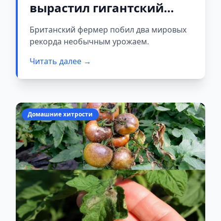
вырастил гигантский
чеснок и огромную
Британский фермер побил два мировых
горошину
рекорда необычным урожаем.
Читать далее →
Домашние хитрости