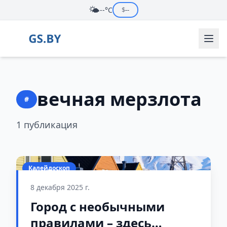
🌤️
--°C
$
--
вечная мерзлота
#
1 публикация
Калейдоскоп
8 декабря 2025 г.
Город с необычными
правилами – здесь