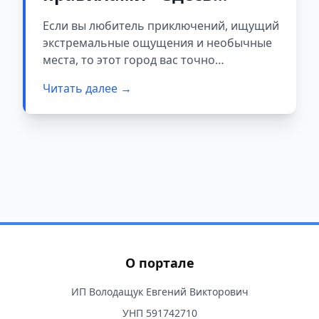
запрещено заводить
Если вы любитель приключений, ищущий
кошек и умирать
экстремальные ощущения и необычные
места, то этот город вас точно
заинтригует.
Читать далее →
О портале
ИП Володащук Евгений Викторович
УНП 591742710