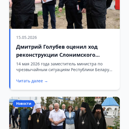
15.05.2026
Дмитрий Голубев оценил ход
реконструкции Слонимского
районного отдела МЧС
14 мая 2026 года заместитель министра по
чрезвычайным ситуациям Республики Беларусь
Дмитрий Голубев с рабочим визитом посетил
Читать далее →
Гродненскую область. Поездка состоялась по
поручению министра Вадима Синявского и
была направлена на оценку материально-
технической базы спасательных подразделений
Новости
региона.