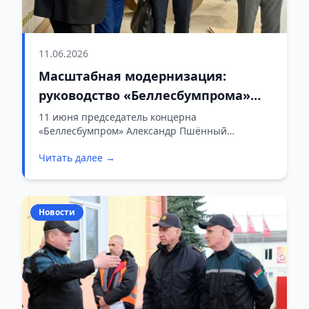
11.06.2026
Масштабная модернизация:
руководство «Беллесбумпрома»
проверило ход инвестпроектов на
11 июня председатель концерна
«Беллесбумпром» Александр Пшённый
Слонимщине
совместно с заместителем Геннадием
Читать далее →
Диковицким посетили с рабочей поездкой
ключевые предприятия Слонимского района. В
фокусе внимания руководства отрасли
оказались производственные показатели,
Новости
финансовое состояние заводов и, главное,
реализация крупных инвестиционных
проектов.