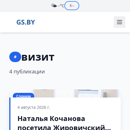
🌤️
--°C
$
--
визит
#
4 публикации
Слоним
4 августа 2026 г.
Наталья Кочанова
посетила Жировичский