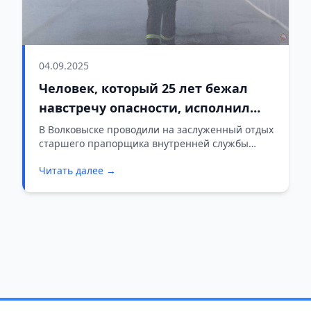
04.09.2025
Человек, который 25 лет бежал
навстречу опасности, исполнил
свою миссию
В Волковыске проводили на заслуженный отдых
старшего прапорщика внутренней службы
Юрия Робертовича Трухана — человека,
Читать далее →
который почти 25 лет своей жизни посвятил
пожарному делу и спасению людей, сообщает
МЧС.