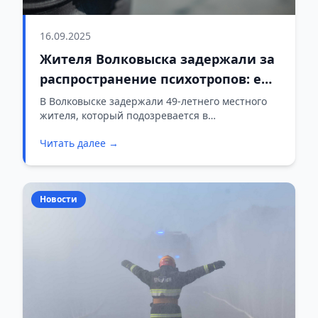
16.09.2025
Жителя Волковыска задержали за
распространение психотропов: ему
грозит до 20 лет тюрьмы
В Волковыске задержали 49-летнего местного
жителя, который подозревается в
распространении запрещённых веществ.
Читать далее →
Новости