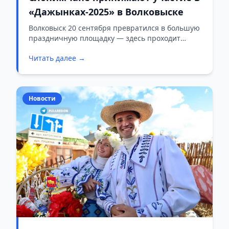
«Дажынках-2025» в Волковыске
Волковыск 20 сентября превратился в большую
праздничную площадку — здесь проходит
областной фестиваль-ярмарка «Дажынкі-2025».
Читать далее →
Центр города наполнен музыкой, яркими
выставками и народными гуляньями.
Новости