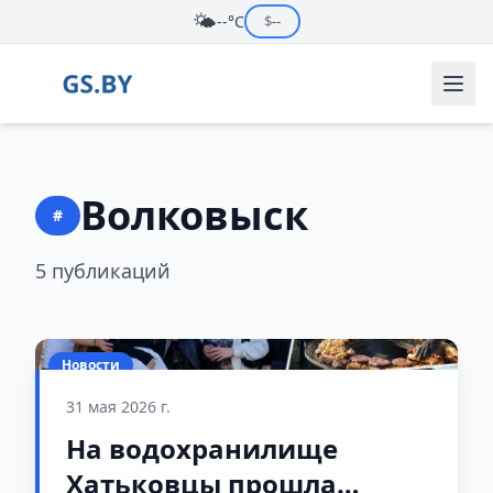
🌤️
--°C
$
--
Волковыск
#
5 публикаций
Новости
31 мая 2026 г.
На водохранилище
Хатьковцы прошла