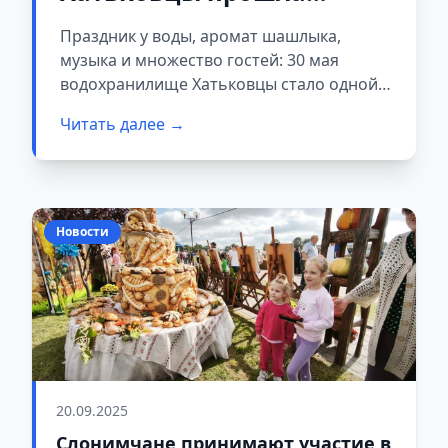
«ПРОЖАРКА по-
Праздник у воды, аромат шашлыка,
Волковысски»
музыка и множество гостей: 30 мая
водохранилище Хатьковцы стало одной
из самых оживлённых площадок
Читать далее →
Волковысского района. Здесь состоялся
фестиваль «ПРОЖАРКА по-Волковысски»,
собравший жителей и гостей региона.
Новости
20.09.2025
Слонимчане принимают участие в