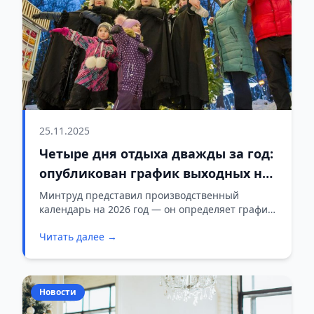
25.11.2025
Четыре дня отдыха дважды за год:
опубликован график выходных на
2026-й
Минтруд представил производственный
календарь на 2026 год — он определяет график
работы и длительность выходных, включая
Читать далее →
праздничные дни и переносы рабочих дат.
Документ уже опубликован, сообщает БЕЛТА.
Новости