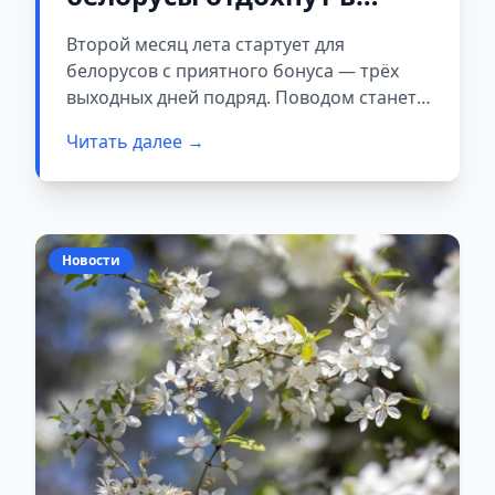
начале июля и какие ещё
Второй месяц лета стартует для
длинные выходные ждут
белорусов с приятного бонуса — трёх
в 2026 году
выходных дней подряд. Поводом станет
главный государственный праздник —
Читать далее →
День Независимости, который
традиционно отмечается 3 июля.
Новости