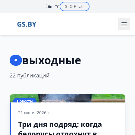
🌤️
--°C
$
--
€
--
₽
--
zł
--
выходные
#
22 публикаций
Новости
21 июня 2026 г.
Три дня подряд: когда
белорусы отдохнут в