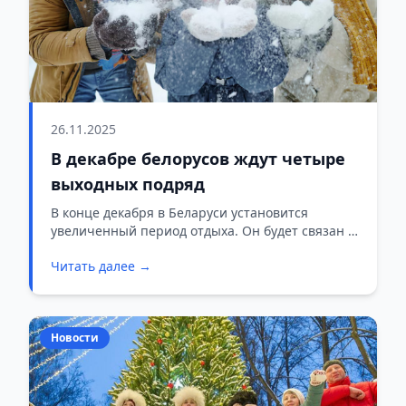
26.11.2025
В декабре белорусов ждут четыре
выходных подряд
В конце декабря в Беларуси установится
увеличенный период отдыха. Он будет связан с
празднованием католического Рождества и
Читать далее →
переносом рабочего дня.
Новости