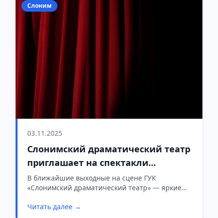
Слоним
03.11.2025
Слонимский драматический театр
приглашает на спектакли
выходного дня
В ближайшие выходные на сцене ГУК
«Слонимский драматический театр» — яркие
постановки для всей семьи.
Читать далее →