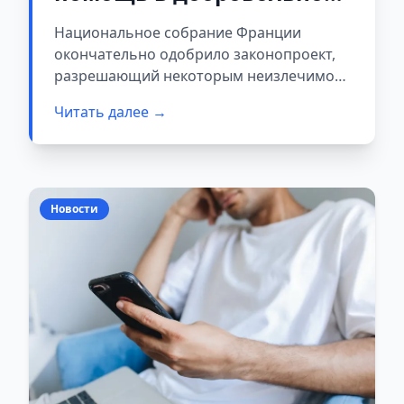
уходе из жизни
Национальное собрание Франции
окончательно одобрило законопроект,
разрешающий некоторым неизлечимо
больным совершеннолетним пациентам
Читать далее →
получить медицинскую помощь для
добровольного ухода из жизни.
Новости