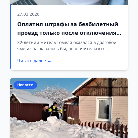
27.03.2026
Оплатил штрафы за безбилетный
проезд только после отключения
интернета
32-летний житель Гомеля оказался в долговой
яме из-за, казалось бы, незначительных
штрафов. Мужчина накопил задолженность
Читать далее →
почти в 1000 рублей, регулярно уклоняясь от
оплаты проезда в общественном транспорте.
Новости