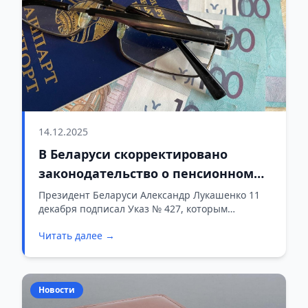
14.12.2025
В Беларуси скорректировано
законодательство о пенсионном
обеспечении и государственном
Президент Беларуси Александр Лукашенко 11
декабря подписал Указ № 427, которым
соцстраховании
вносятся изменения в указы по вопросам
Читать далее →
государственного социального страхования и
пенсионного обеспечения.
Новости