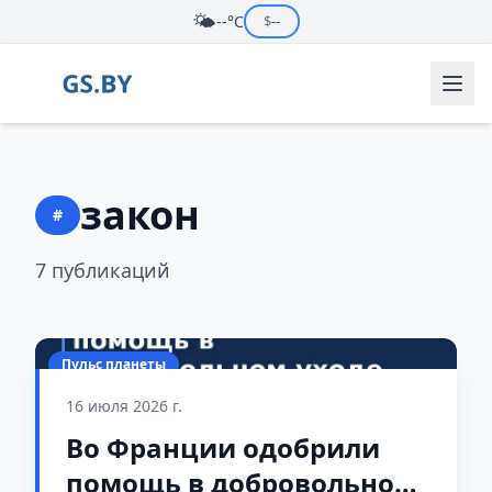
🌤️
--°C
$
--
закон
#
7 публикаций
Пульс планеты
16 июля 2026 г.
Во Франции одобрили
помощь в добровольном