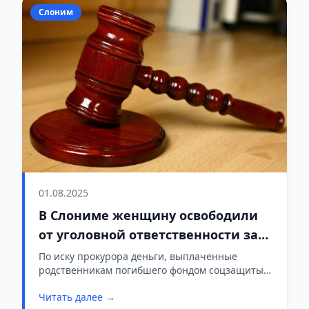
Слоним
01.08.2025
В Слониме женщину освободили
от уголовной ответственности за
ДТП со смертельным исходом
По иску прокурора деньги, выплаченные
родственникам погибшего фондом соцзащиты,
благодаря амнистии
были возмещены в полном объеме.
Читать далее →