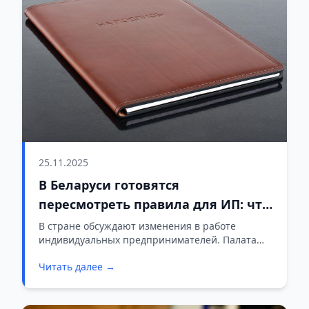
25.11.2025
В Беларуси готовятся
пересмотреть правила для ИП: что
изменится
В стране обсуждают изменения в работе
индивидуальных предпринимателей. Палата
представителей приняла в первом чтении
Читать далее →
законопроект, который уточняет, где и на каких
условиях смогут работать ИП.