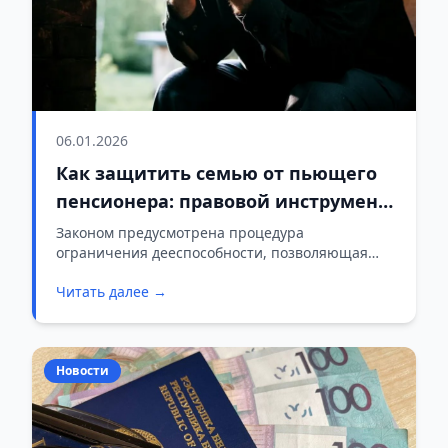
06.01.2026
Как защитить семью от пьющего
пенсионера: правовой инструмент,
о котором мало кто знает
Законом предусмотрена процедура
ограничения дееспособности, позволяющая
восстановить контроль над финансовыми
Читать далее →
ресурсами семьи.
Новости