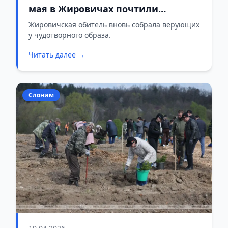
мая в Жировичах почтили
чудотворную икону Божией
Жировичская обитель вновь собрала верующих
у чудотворного образа.
Матери
Читать далее →
Слоним