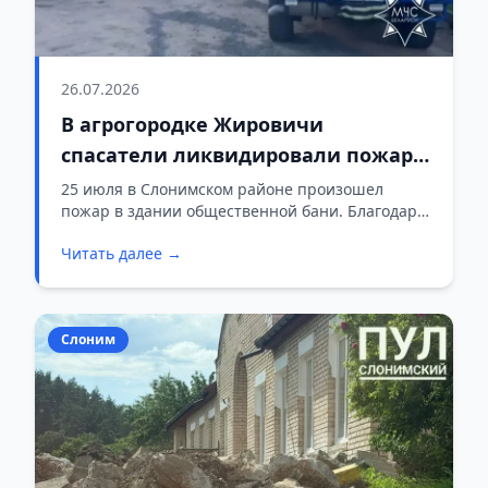
26.07.2026
В агрогородке Жировичи
спасатели ликвидировали пожар в
общественной бане: эвакуированы
25 июля в Слонимском районе произошел
пожар в здании общественной бани. Благодаря
17 человек
оперативному реагированию и
Читать далее →
самостоятельной эвакуации, никто из
находившихся внутри людей не пострадал
Слоним