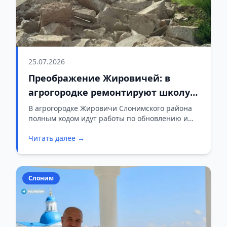
25.07.2026
Преображение Жировичей: в
агрогородке ремонтируют школу
искусств, сельсовет и
В агрогородке Жировичи Слонимского района
полным ходом идут работы по обновлению и
хозяйственные объекты
благоустройству. Внимание уделяется не только
Читать далее →
известным культовым сооружениям, но и
повседневным социальным и
административным зданиям, чтобы сделать
жизнь жителей еще комфортнее.
Слоним