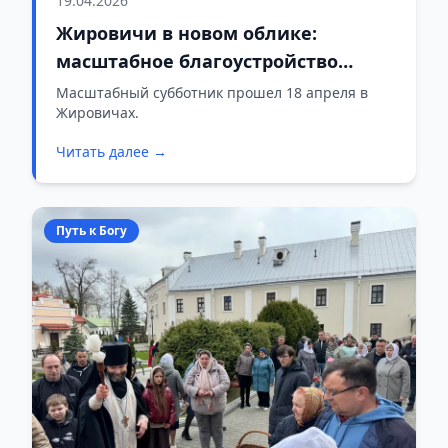
19.04.2026
Жировичи в новом облике:
масштабное благоустройство
продолжается
Масштабный субботник прошел 18 апреля в
Жировичах.
Читать далее →
Путь к Богу