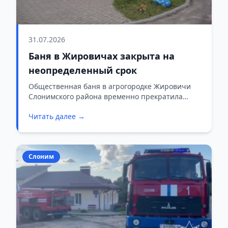
31.07.2026
Баня в Жировичах закрыта на
неопределенный срок
Общественная баня в агрогородке Жировичи
Слонимского района временно прекратила
работу. Учреждение закрыто с 31 июля по
Читать далее →
техническим причинам.
Слоним