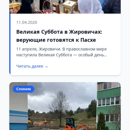
11.04.2026
Великая Суббота в Жировичах:
верующие готовятся к Пасхе
11 апреля, Жировичи. В православном мире
наступила Великая Суббота — особый день
тишины, молитвы и ожидания Светлого
Читать далее →
Христова Воскресения.
Слоним