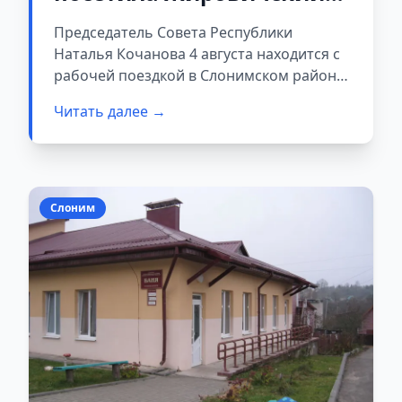
монастырь и провела
Председатель Совета Республики
встречу с
Наталья Кочанова 4 августа находится с
председателями местных
рабочей поездкой в Слонимском районе.
Главной целью визита стало участие в
Советов депутатов
Читать далее →
традиционной ежеквартальной встрече с
председателями местных Советов
депутатов со всей страны, которая
проходит на территории Свято-
Успенского Жировичского монастыря.
Слоним