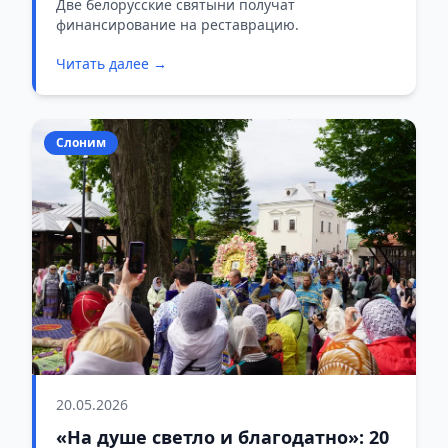
Будславе займутся укреплением
Две белорусские святыни получат
финансирование на реставрацию.
костела
Читать далее →
Слоним
20.05.2026
«На душе светло и благодатно»: 20