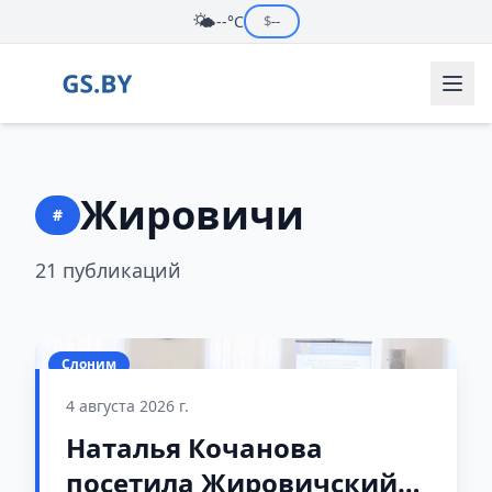
🌤️
--°C
$
--
Жировичи
#
21 публикаций
Слоним
4 августа 2026 г.
Наталья Кочанова
посетила Жировичский