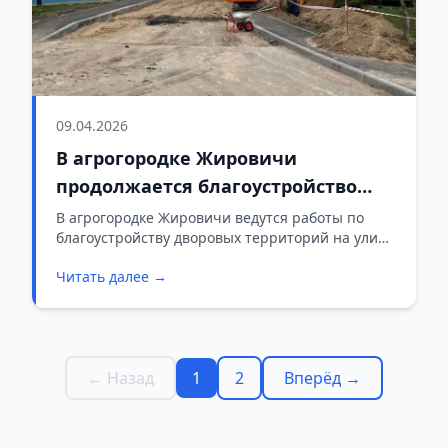
09.04.2026
В агрогородке Жировичи
продолжается благоустройство
дворов на улице Молодёжной
В агрогородке Жировичи ведутся работы по
благоустройству дворовых территорий на улице
Молодёжной. Об этом сообщает «Пул
Читать далее →
Слонимский».
← Назад
1
2
Вперёд →