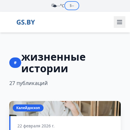
🌤️
--°C
$
--
жизненные
#
истории
27 публикаций
Калейдоскоп
22 февраля 2026 г.