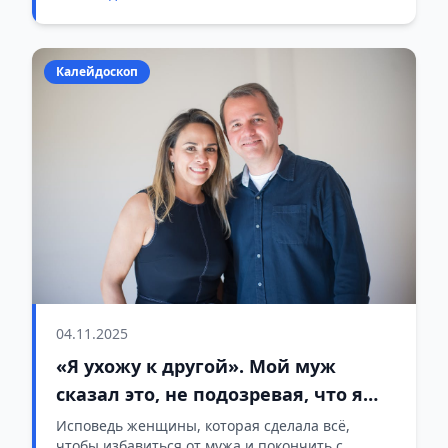
Натальи.
Калейдоскоп
04.11.2025
«Я ухожу к другой». Мой муж
сказал это, не подозревая, что я
уже подготовила ему ловушку
Исповедь женщины, которая сделала всё,
чтобы избавиться от мужа и покончить с