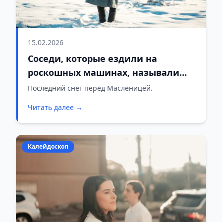
15.02.2026
Соседи, которые ездили на
роскошных машинах, называли
меня неудачницей, но когда
Последний снег перед Масленицей.
появилась моя невестка, их лица
Читать далее →
побледнели
Калейдоскоп