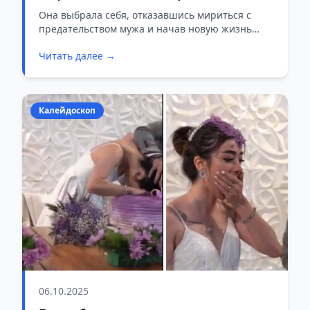
готовила месть
Она выбрала себя, отказавшись мириться с
предательством мужа и начав новую жизнь
самостоятельно.
Читать далее →
Калейдоскоп
06.10.2025