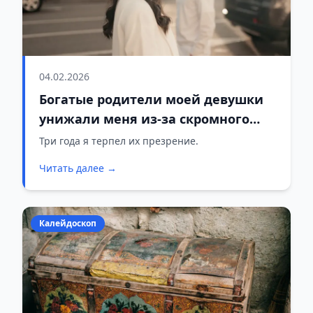
04.02.2026
Богатые родители моей девушки
унижали меня из-за скромного
авто и простой одежды. Поэтому я
Три года я терпел их презрение.
достал телефон — и их лица
Читать далее →
изменились
Калейдоскоп