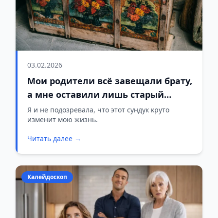
03.02.2026
Мои родители всё завещали брату,
а мне оставили лишь старый
бабушкин сундук: когда я открыла
Я и не подозревала, что этот сундук круто
изменит мою жизнь.
его, была потрясена до глубины
души
Читать далее →
Калейдоскоп