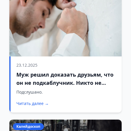
23.12.2025
Муж решил доказать друзьям, что
он не подкаблучник. Никто не
подозревал, что финал окажется
Подслушано.
таким запоминающимся
Читать далее →
Калейдоскоп