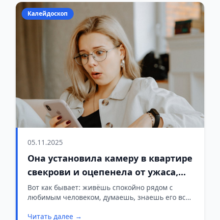
Калейдоскоп
05.11.2025
Она установила камеру в квартире
свекрови и оцепенела от ужаса,
увидев, что делает её муж
Вот как бывает: живёшь спокойно рядом с
любимым человеком, думаешь, знаешь его всю
жизнь, а потом вдруг понимаешь, что всё это
Читать далее →
было большой ошибкой. Так получилось и у