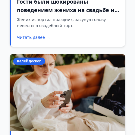
Гости были шокированы
поведением жениха на свадьбе и
требовали аннулировать брак
Жених испортил праздник, засунув голову
невесты в свадебный торт.
Читать далее →
Калейдоскоп