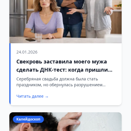
24.01.2026
Свекровь заставила моего мужа
сделать ДНК-тест: когда пришли
результаты, правда потрясла всю
Серебряная свадьба должна была стать
праздником, но обернулась разрушением
семью
семьи. Свекровь убедила сына, что дети — не
Читать далее →
его. Он сделал ДНК-тест и объявил результаты
прямо на празднике.
Калейдоскоп