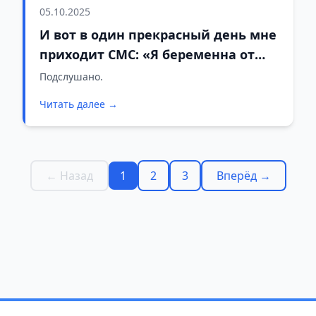
05.10.2025
И вот в один прекрасный день мне
приходит СМС: «Я беременна от
вашего мужа»
Подслушано.
Читать далее →
← Назад
1
2
3
Вперёд →