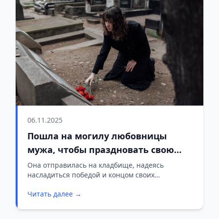
06.11.2025
Пошла на могилу любовницы
мужа, чтобы праздновать свою
победу. Но надпись на памятнике
Она отправилась на кладбище, надеясь
насладиться победой и концом своих
заставила меня встать на колени
страданий, но на могиле любовницы увидела
Читать далее →
надпись, изменившую её жизнь.