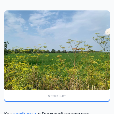
Фото: GS.BY
Как
сообщили
в Гроднооблгидромете,