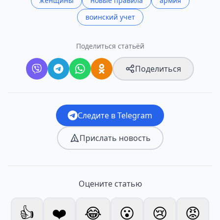
женщины
новые правила
армия
воинский учет
Поделиться статьёй
Поделиться
Следите в Telegram
Прислать новость
Оцените статью
👍
❤️
😂
😮
😢
😡