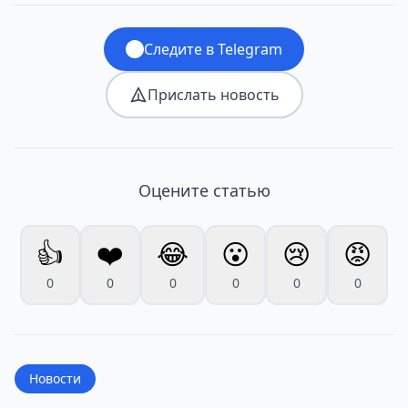
Следите в Telegram
Прислать новость
Оцените статью
👍
❤️
😂
😮
😢
😡
0
0
0
0
0
0
Новости