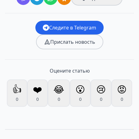
Следите в Telegram
Прислать новость
Оцените статью
👍
❤️
😂
😮
😢
😡
0
0
0
0
0
0