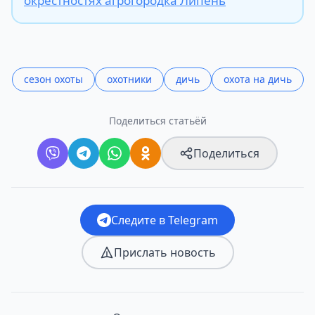
окрестностях агрогородка Липень
сезон охоты
охотники
дичь
охота на дичь
Поделиться статьёй
Поделиться
Следите в Telegram
Прислать новость