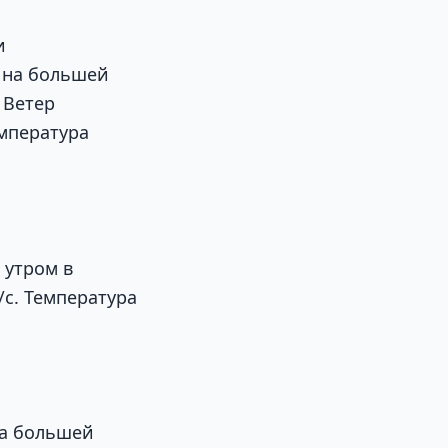
и
 на большей
 Ветер
емпература
 утром в
/с. Температура
на большей