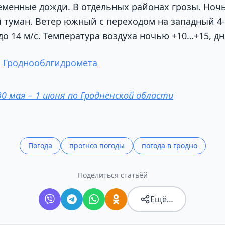
еменные дожди. В отдельных районах грозы. Ноч
 туман. Ветер южный с переходом на западный 4-
о 14 м/с. Температура воздуха ночью +10…+15, д
и
Гроднооблгидромета
30 мая – 1 июня по Гродненской области
Погода
прогноз погоды
погода в гродно
Поделиться статьёй
Ещё…