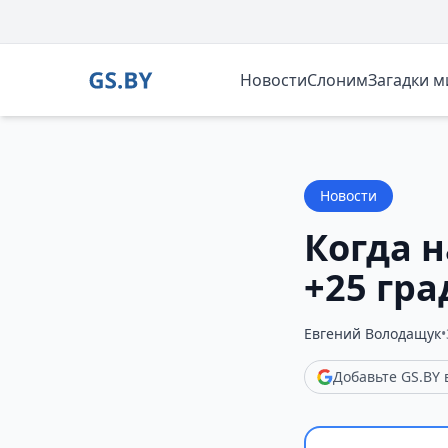
Новости
Слоним
Загадки 
Новости
Когда 
+25 гра
Евгений Володащук
•
Добавьте GS.BY