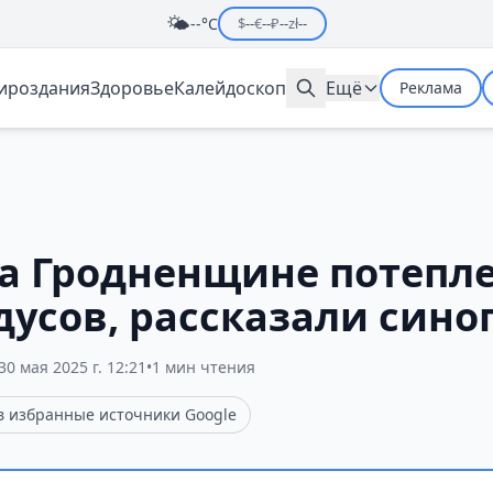
🌤️
--°C
$
--
€
--
₽
--
zł
--
мироздания
Здоровье
Калейдоскоп
Ещё
Реклама
на Гродненщине потепле
дусов, рассказали син
30 мая 2025 г. 12:21
•
1 мин чтения
 в избранные источники Google