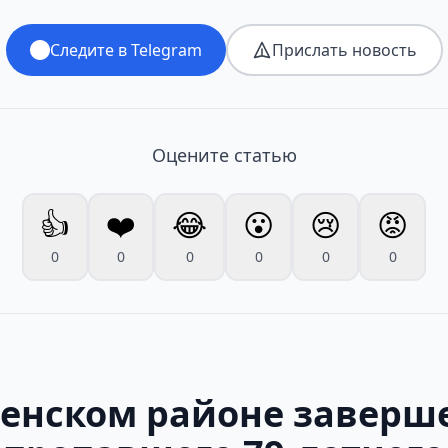
Следите в Telegram
Прислать новость
Оцените статью
👍
❤️
😂
😮
😢
😡
0
0
0
0
0
0
ненском районе заверш