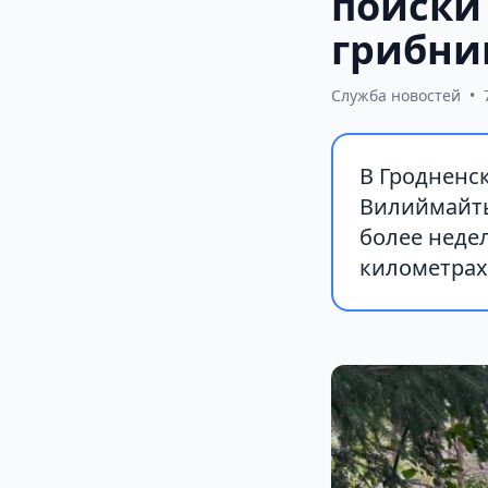
поиски
грибни
Служба новостей
•
В Гродненс
Вилиймайты
более неде
километрах