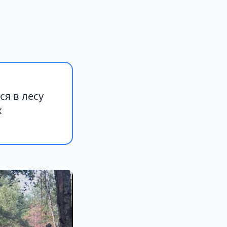
я в лесу
х