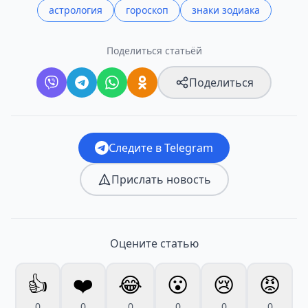
астрология
гороскоп
знаки зодиака
Поделиться статьёй
Поделиться
Следите в Telegram
Прислать новость
Оцените статью
👍
❤️
😂
😮
😢
😡
0
0
0
0
0
0