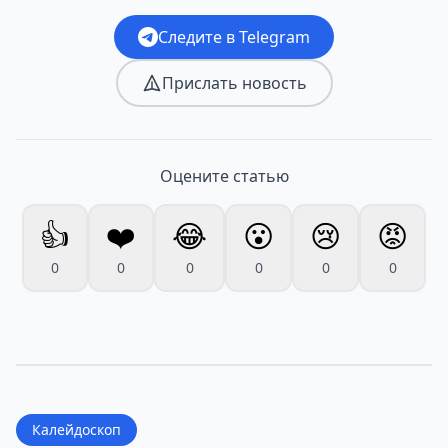
Следите в Telegram
Прислать новость
Оцените статью
👍
❤️
😂
😮
😢
😡
0
0
0
0
0
0
Калейдоскоп