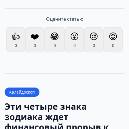
Оцените статью
👍
❤️
😂
😮
😢
😡
0
0
0
0
0
0
Калейдоскоп
Эти четыре знака
зодиака ждет
финансовый прорыв к