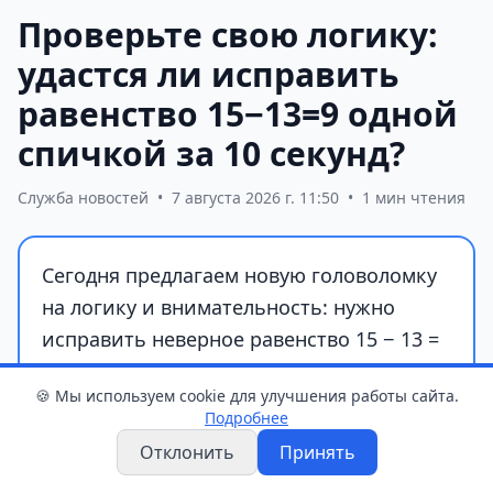
Проверьте свою логику:
удастся ли исправить
равенство 15−13=9 одной
спичкой за 10 секунд?
Служба новостей
•
7 августа 2026 г. 11:50
•
1 мин чтения
Сегодня предлагаем новую головоломку
на логику и внимательность: нужно
исправить неверное равенство 15 − 13 =
9, переложив всего одну спичку. На
🍪 Мы используем cookie для улучшения работы сайта.
решение дается лишь 10 секунд.
Подробнее
Отклонить
Принять