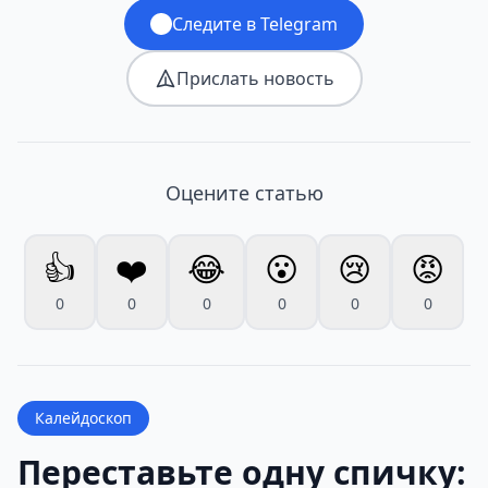
Следите в Telegram
Прислать новость
Оцените статью
👍
❤️
😂
😮
😢
😡
0
0
0
0
0
0
Калейдоскоп
Переставьте одну спичку: