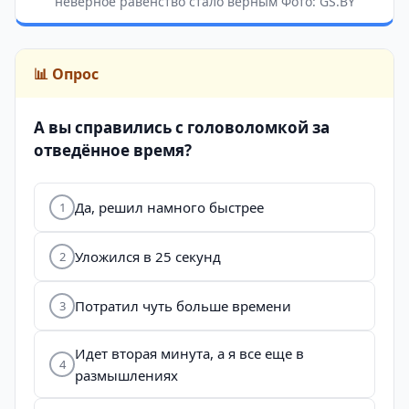
неверное равенство стало верным Фото: GS.BY
📊 Опрос
А вы справились с головоломкой за
отведённое время?
Да, решил намного быстрее
1
Уложился в 25 секунд
2
Потратил чуть больше времени
3
Идет вторая минута, а я все еще в
4
размышлениях