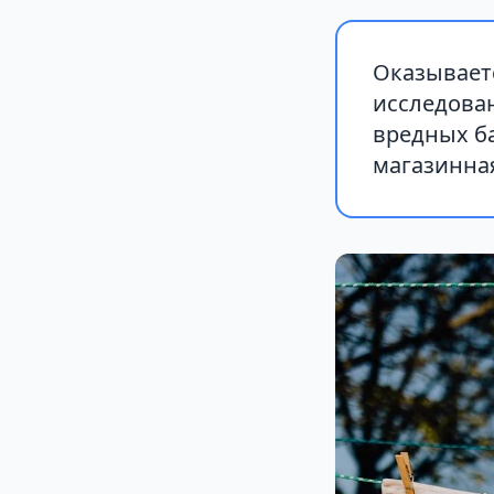
Оказываетс
исследован
вредных ба
магазинная