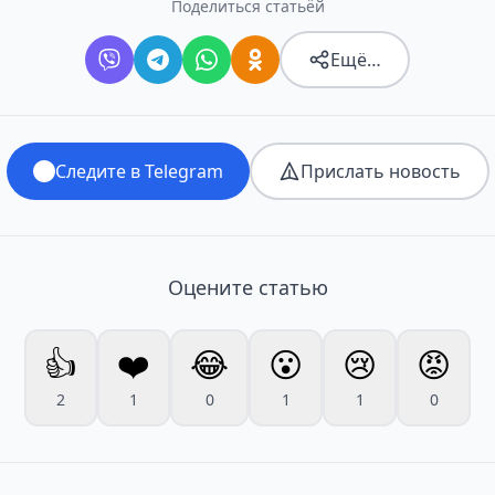
Поделиться статьёй
Ещё…
Следите в Telegram
Прислать новость
Оцените статью
👍
❤️
😂
😮
😢
😡
2
1
0
1
1
0