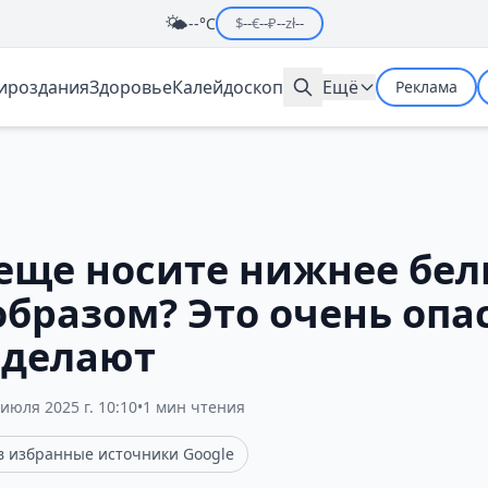
🌤️
--°C
$
--
€
--
₽
--
zł
--
мироздания
Здоровье
Калейдоскоп
Ещё
Реклама
 еще носите нижнее бел
бразом? Это очень опас
 делают
 июля 2025 г. 10:10
•
1 мин чтения
 в избранные источники Google