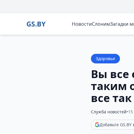
Новости
Слоним
Загадки 
Здоровье
Вы все
таким о
все так
Служба новостей
•
15
Добавьте GS.BY