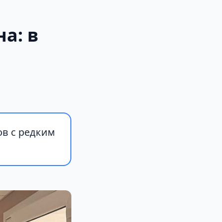
а: в
в с редким