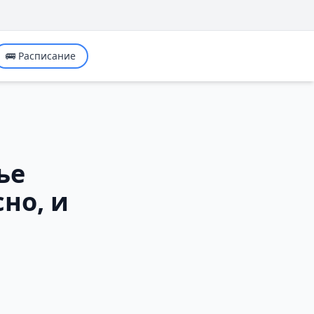
🚌 Расписание
ье
но, и