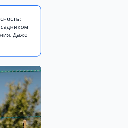
сность:
ассадником
ния. Даже