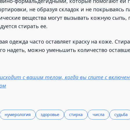
евино-формальдегидными, которые помогают ей 
ортировки, не образуя складок и не покрываясь п
ические вещества могут вызывать кожную сыпь, 
дуется стирать ее.
вая одежда часто оставляет краску на коже. Стир
 его надеть, можно уменьшить количество оставш
исходит с вашим телом, когда вы спите с включе
ром
нумерология
здоровье
стирка
числа
судьба