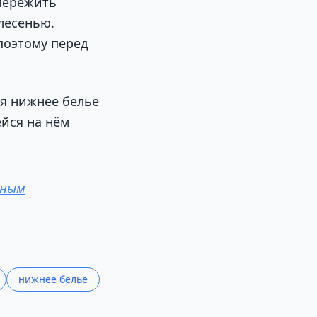
пережить
лесенью.
поэтому перед
ая нижнее белье
ейся на нём
нным
нижнее белье