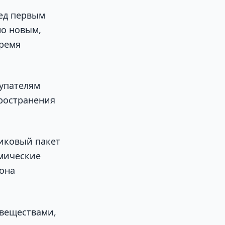
ед первым
но новым,
время
упателям
пространения
тиковый пакет
имические
 она
веществами,