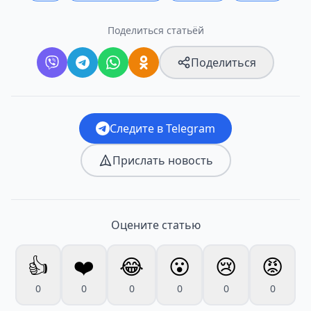
Поделиться статьёй
Поделиться
Следите в Telegram
Прислать новость
Оцените статью
👍
❤️
😂
😮
😢
😡
0
0
0
0
0
0