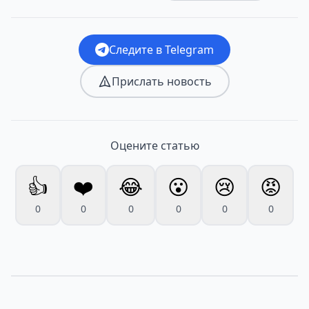
Следите в Telegram
Прислать новость
Оцените статью
👍
❤️
😂
😮
😢
😡
0
0
0
0
0
0