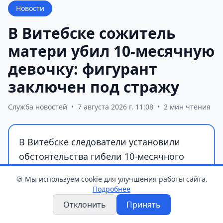
Новости
В Витебске сожитель
матери убил 10-месячную
девочку: фигурант
заключен под стражу
Служба новостей
•
7 августа 2026 г. 11:08
•
2 мин чтения
В Витебске следователи установили
обстоятельства гибели 10-месячного
ребенка. Фигурантом уголовного дела
🍪 Мы используем cookie для улучшения работы сайта.
стал 27-летний сожитель матери
Подробнее
девочки, которого раздражал детский
Отклонить
Принять
плач.