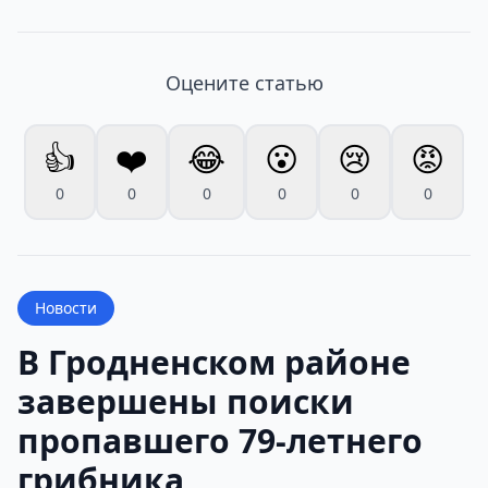
Оцените статью
👍
❤️
😂
😮
😢
😡
0
0
0
0
0
0
Новости
В Гродненском районе
завершены поиски
пропавшего 79-летнего
грибника