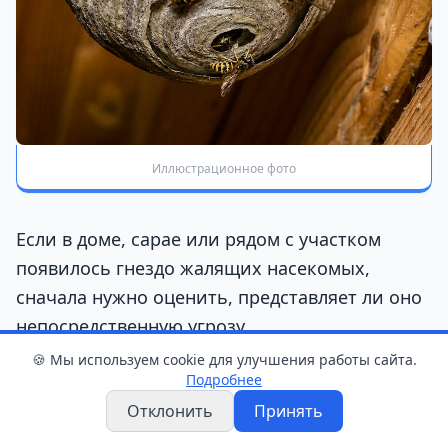
Иллюстрационное фото
Если в доме, сарае или рядом с участком
появилось гнездо жалящих насекомых,
сначала нужно оценить, представляет ли оно
непосредственную угрозу.
🍪 Мы используем cookie для улучшения работы сайта.
По
информации
МЧС, подразделения
Подробнее
спасателей выезжают для ликвидации гнезда,
Отклонить
Принять
если: