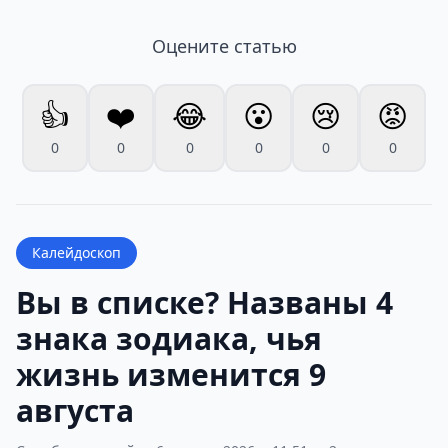
Оцените статью
👍
❤️
😂
😮
😢
😡
0
0
0
0
0
0
Калейдоскоп
Вы в списке? Названы 4
знака зодиака, чья
жизнь изменится 9
августа