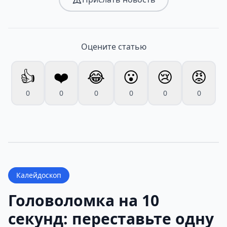
Оцените статью
👍
❤️
😂
😮
😢
😡
0
0
0
0
0
0
Калейдоскоп
Головоломка на 10
секунд: переставьте одну