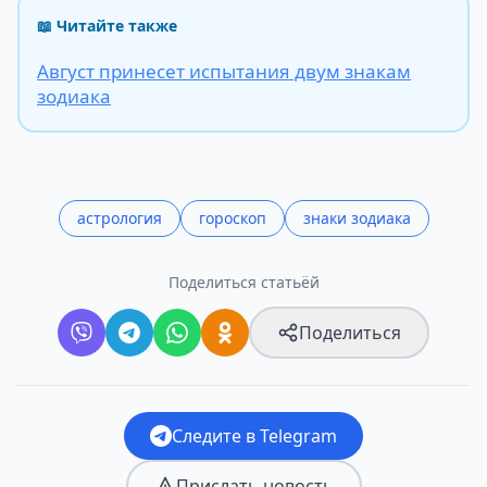
📖 Читайте также
Август принесет испытания двум знакам
зодиака
астрология
гороскоп
знаки зодиака
Поделиться статьёй
Поделиться
Следите в Telegram
Прислать новость