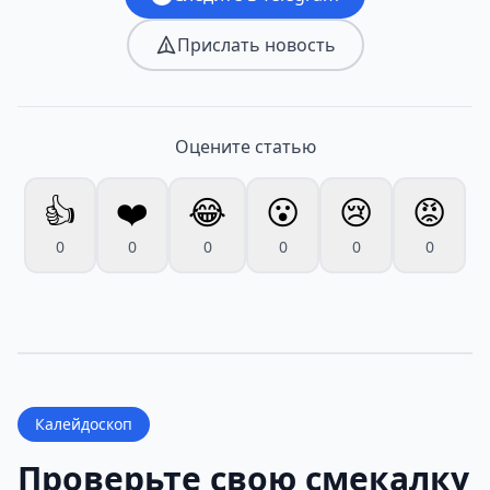
Прислать новость
Оцените статью
👍
❤️
😂
😮
😢
😡
0
0
0
0
0
0
Калейдоскоп
Проверьте свою смекалку