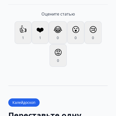
Оцените статью
👍
❤️
😂
😮
😢
1
1
0
0
0
😡
0
Калейдоскоп
Переставьте одну