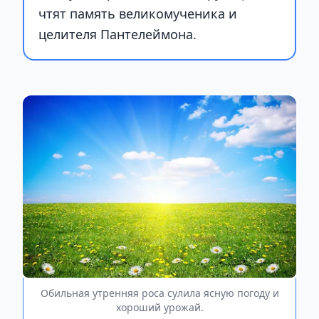
чтят память великомученика и
целителя Пантелеймона.
Обильная утренняя роса сулила ясную погоду и
хороший урожай.