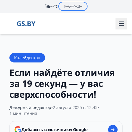
🌤️
--°C
$
--
€
--
₽
--
zł
--
Калейдоскоп
Если найдёте отличия
за 19 секунд — у вас
сверхспособности!
Дежурный редактор
•
2 августа 2025 г. 12:45
•
1 мин чтения
Добавить в источники Google