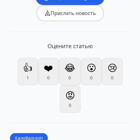
Прислать новость
Оцените статью
👍
❤️
😂
😮
😢
1
0
0
0
0
😡
0
Калейдоскоп