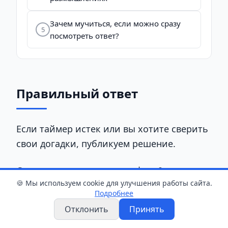
Зачем мучиться, если можно сразу
5
посмотреть ответ?
Правильный ответ
Если таймер истек или вы хотите сверить
свои догадки, публикуем решение.
Снимаем одну спичку с цифры 9 — она
🍪 Мы используем cookie для улучшения работы сайта.
превращается в 5. Освободившуюся
Подробнее
спичку кладем на тройку в числе 13,
Отклонить
Принять
превращая его в 19. В итоге получаем