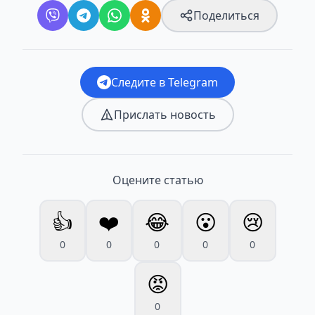
Поделиться
Следите в Telegram
Прислать новость
Оцените статью
👍
❤️
😂
😮
😢
0
0
0
0
0
😡
0