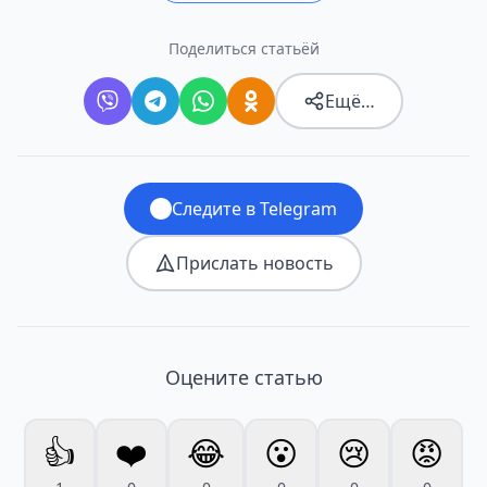
Поделиться статьёй
Ещё…
Следите в Telegram
Прислать новость
Оцените статью
👍
❤️
😂
😮
😢
😡