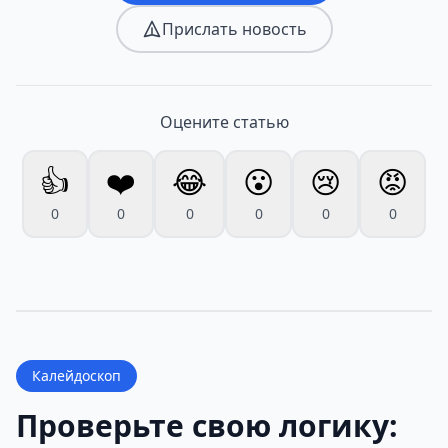
Прислать новость
Оцените статью
👍
❤️
😂
😮
😢
😡
0
0
0
0
0
0
Калейдоскоп
Проверьте свою логику: