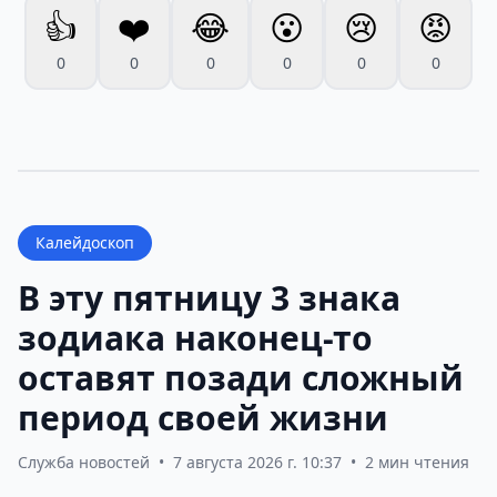
👍
❤️
😂
😮
😢
😡
0
0
0
0
0
0
Калейдоскоп
В эту пятницу 3 знака
зодиака наконец-то
оставят позади сложный
период своей жизни
Служба новостей
•
7 августа 2026 г. 10:37
•
2 мин чтения