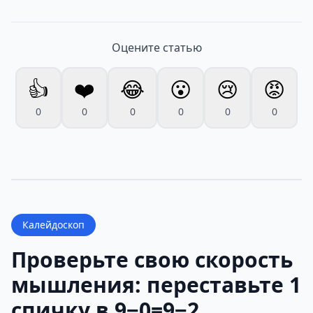
Оцените статью
👍
❤️
😂
😮
😢
😡
0
0
0
0
0
0
Калейдоскоп
Проверьте свою скорость
мышления: переставьте 1
спичку в 9−0=9−2