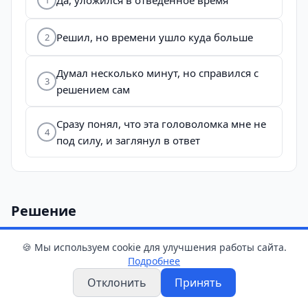
Да, уложился в отведенное время
Решил, но времени ушло куда больше
2
Думал несколько минут, но справился с
3
решением сам
Сразу понял, что эта головоломка мне не
4
под силу, и заглянул в ответ
Решение
🍪 Мы используем cookie для улучшения работы сайта.
Всё гениальное — просто.
Подробнее
Отклонить
Принять
Берём одну спичку у второй девятки (та, что