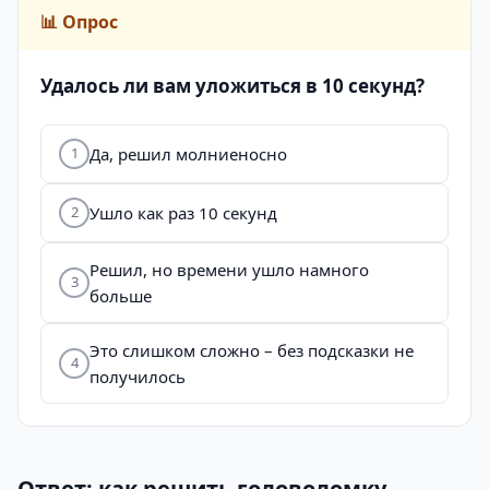
📊 Опрос
Удалось ли вам уложиться в 10 секунд?
Да, решил молниеносно
1
Ушло как раз 10 секунд
2
Решил, но времени ушло намного
3
больше
Это слишком сложно – без подсказки не
4
получилось
Ответ: как решить головоломку