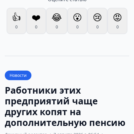
👍
❤️
😂
😮
😢
😡
0
0
0
0
0
0
Новости
Работники этих
предприятий чаще
других копят на
дополнительную пенсию