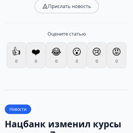
Прислать новость
Оцените статью
👍
❤️
😂
😮
😢
😡
0
0
0
0
0
0
Новости
Нацбанк изменил курсы