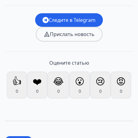
Следите в Telegram
Прислать новость
Оцените статью
👍
❤️
😂
😮
😢
😡
0
0
0
0
0
0