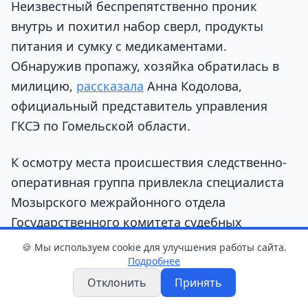
Неизвестный беспрепятственно проник
внутрь и похитил набор сверл, продукты
питания и сумку с медикаментами.
Обнаружив пропажу, хозяйка обратилась в
милицию,
рассказала
Анна Кодолова,
официальный представитель управления
ГКСЭ по Гомельской области.
К осмотру места происшествия следственно-
оперативная группа привлекла специалиста
Мозырского межрайонного отдела
Государственного комитета судебных
экспертиз. На входной двери, через которую
🍪 Мы используем cookie для улучшения работы сайта.
проник злоумышленник, эксперт обнаружил
Подробнее
и изъял след участка ладони.
Отклонить
Принять