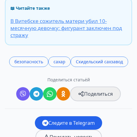
📖 Читайте также
В Витебске сожитель матери убил 10-
месячную девочку: фигурант заключен под
стражу
безопасность
сахар
Скидельский сахзавод
Поделиться статьёй
Поделиться
Следите в Telegram