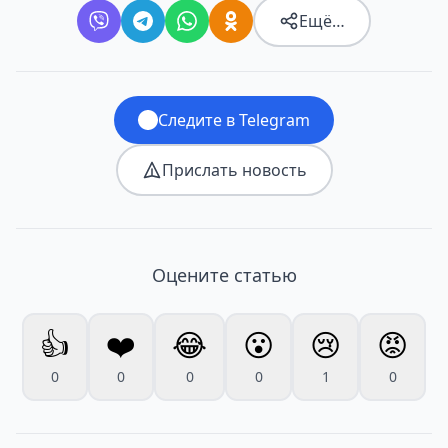
Ещё…
Следите в Telegram
Прислать новость
Оцените статью
👍
❤️
😂
😮
😢
😡
0
0
0
0
1
0