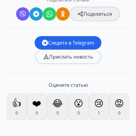
Поделиться
Следите в Telegram
Прислать новость
Оцените статью
👍
❤️
😂
😮
😢
😡
0
0
0
0
1
0