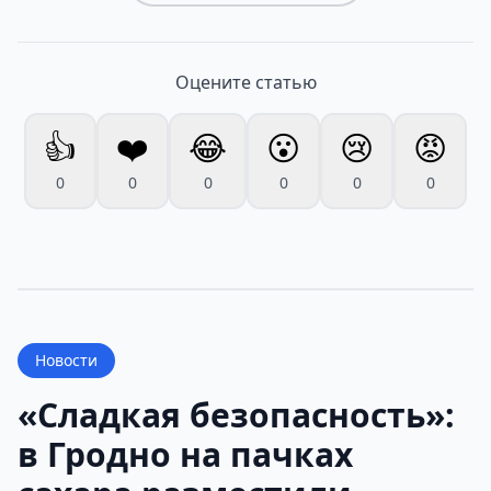
Оцените статью
👍
❤️
😂
😮
😢
😡
0
0
0
0
0
0
Новости
«Сладкая безопасность»:
в Гродно на пачках