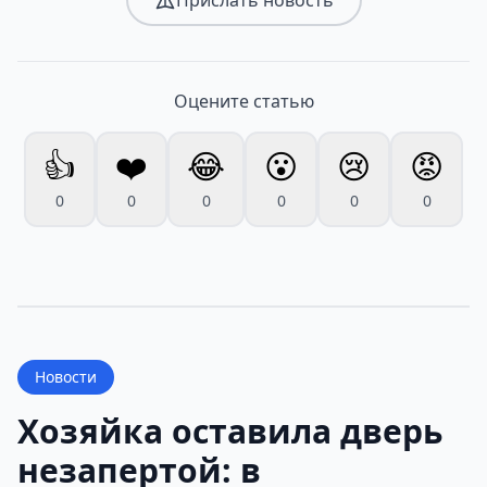
Прислать новость
Оцените статью
👍
❤️
😂
😮
😢
😡
0
0
0
0
0
0
Новости
Хозяйка оставила дверь
незапертой: в