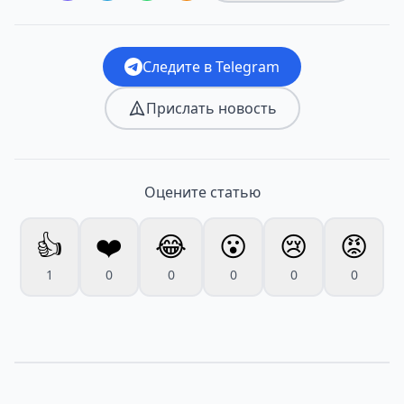
Следите в Telegram
Прислать новость
Оцените статью
👍
❤️
😂
😮
😢
😡
1
0
0
0
0
0