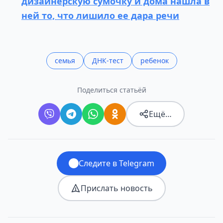
дизайнерскую сумочку и дома нашла в
ней то, что лишило ее дара речи
семья
ДНК-тест
ребенок
Поделиться статьёй
Ещё…
Следите в Telegram
Прислать новость