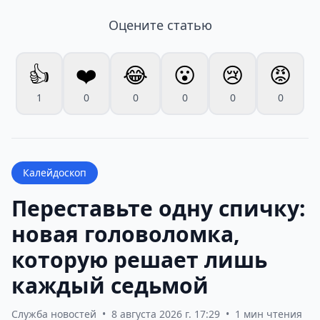
Оцените статью
👍
❤️
😂
😮
😢
😡
1
0
0
0
0
0
Калейдоскоп
Переставьте одну спичку:
новая головоломка,
которую решает лишь
каждый седьмой
Служба новостей
•
8 августа 2026 г. 17:29
•
1 мин чтения