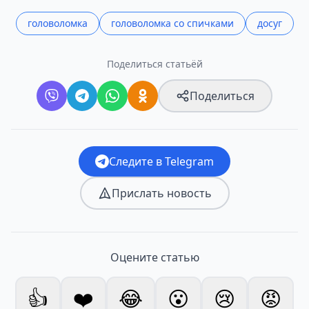
головоломка
головоломка со спичками
досуг
Поделиться статьёй
Поделиться
Следите в Telegram
Прислать новость
Оцените статью
👍
❤️
😂
😮
😢
😡