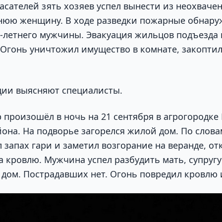
асателей зять хозяев успел вынести из неохваче
нюю женщину. В ходе разведки пожарные обнару
4-летнего мужчины. Эвакуация жильцов подъезда 
 Огонь уничтожил имущество в комнате, закоптил
дии выясняют специалисты.
 произошёл в ночь на 21 сентября в агрогородке
йона. На подворье загорелся жилой дом. По слова
 запах гари и заметил возгорание на веранде, от
 кровлю. Мужчина успел разбудить мать, супругу 
 дом. Пострадавших нет. Огонь повредил кровлю 