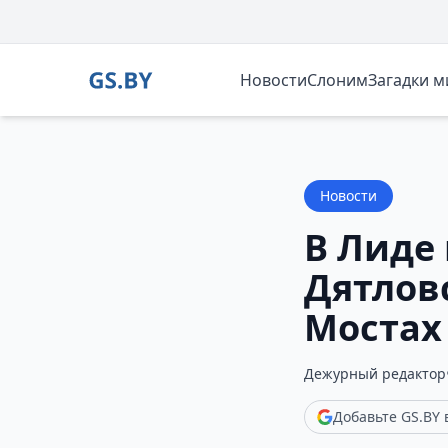
Новости
Слоним
Загадки 
Новости
В Лиде 
Дятловс
Мостах
Дежурный редактор
Добавьте GS.BY