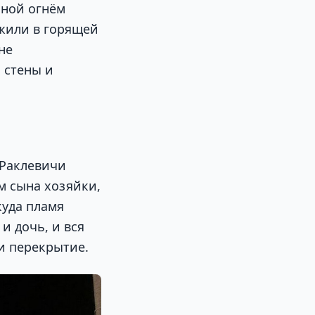
нной огнём
жили в горящей
не
 стены и
 Раклевичи
м сына хозяйки,
куда пламя
и дочь, и вся
и перекрытие.