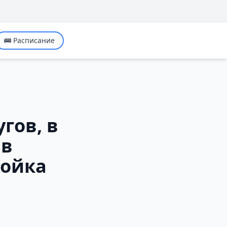
🚌 Расписание
гов, в
 в
ройка