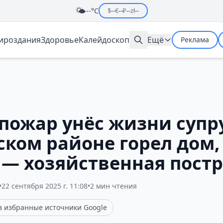
🌤️
--°C
$
--
€
--
₽
--
zł
--
мироздания
Здоровье
Калейдоскоп
Ещё
Реклама
пожар унёс жизни супру
ком районе горел дом,
 — хозяйственная пост
•
22 сентября 2025 г. 11:08
•
2 мин чтения
 в избранные источники Google