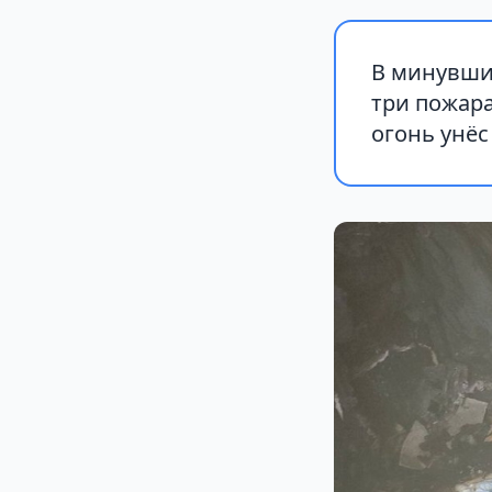
В минувши
три пожара
огонь унё