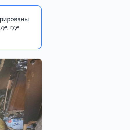
трированы
де, где