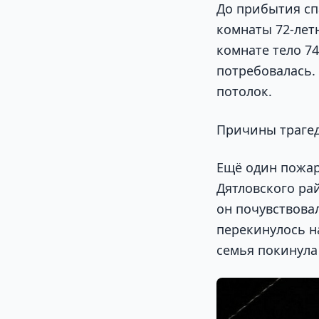
До прибытия сп
комнаты 72-лет
комнате тело 7
потребовалась.
потолок.
Причины траге
Ещё один пожар
Дятловского ра
он почувствовал
перекинулось на
семья покинула