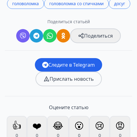
головоломка
головоломка со спичками
досуг
Поделиться статьёй
Поделиться
Следите в Telegram
Прислать новость
Оцените статью
👍
❤️
😂
😮
😢
😡
0
0
0
0
0
0