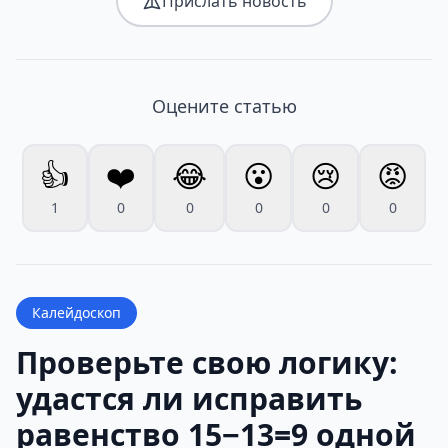
Прислать новость
Оцените статью
👍
❤️
😂
😮
😢
😡
1
0
0
0
0
0
Калейдоскоп
Проверьте свою логику:
удастся ли исправить
равенство 15−13=9 одной