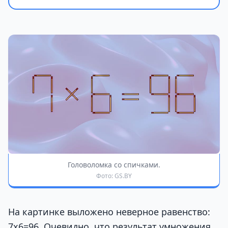
Головоломка со спичками.
Фото: GS.BY
На картинке выложено неверное равенство:
7х6=96. Очевидно, что результат умножения