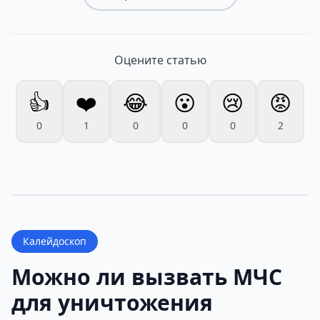
Оцените статью
👍
❤️
😂
😮
😢
😡
0
1
0
0
0
2
Калейдоскоп
Можно ли вызвать МЧС
для уничтожения