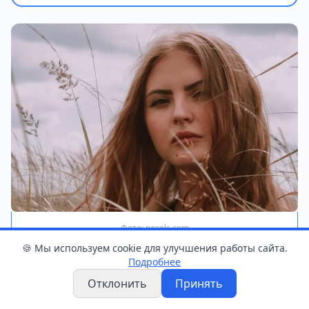
Фото: pexels.com
🍪 Мы используем cookie для улучшения работы сайта.
Подробнее
Речь не идет о серьезных неприятностях,
Отклонить
Принять
однако в августе этим людям потребуется