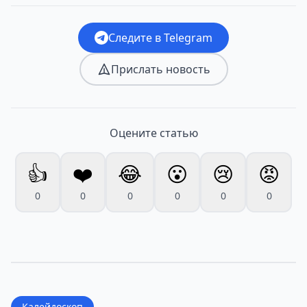
Следите в Telegram
Прислать новость
Оцените статью
👍
❤️
😂
😮
😢
😡
0
0
0
0
0
0
Калейдоскоп