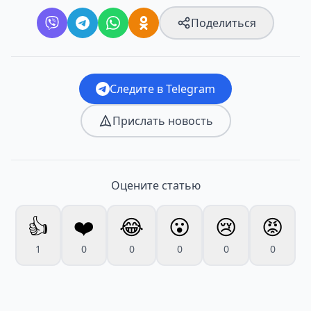
Поделиться
Следите в Telegram
Прислать новость
Оцените статью
👍
❤️
😂
😮
😢
😡
1
0
0
0
0
0