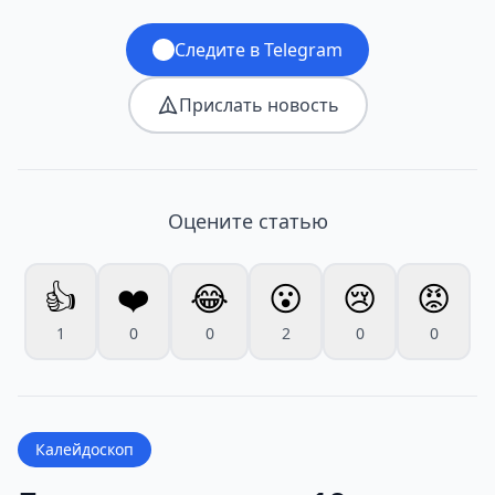
Следите в Telegram
Прислать новость
Оцените статью
👍
❤️
😂
😮
😢
😡
1
0
0
2
0
0
Калейдоскоп