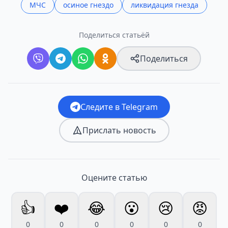
МЧС
осиное гнездо
ликвидация гнезда
Поделиться статьёй
Поделиться
Следите в Telegram
Прислать новость
Оцените статью
👍
❤️
😂
😮
😢
😡
0
0
0
0
0
0