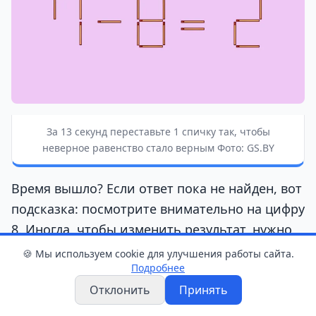
За 13 секунд переставьте 1 спичку так, чтобы
неверное равенство стало верным Фото: GS.BY
Время вышло? Если ответ пока не найден, вот
подсказка: посмотрите внимательно на цифру
8. Иногда, чтобы изменить результат, нужно
изменить само число.
🍪 Мы используем cookie для улучшения работы сайта.
Подробнее
Отклонить
Принять
📊 Опрос