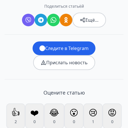
Поделиться статьёй
Ещё…
Следите в Telegram
Прислать новость
Оцените статью
👍
❤️
😂
😮
😢
😡
2
0
0
0
1
0