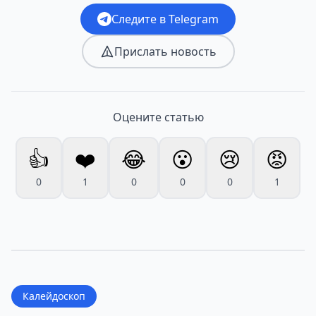
Следите в Telegram
Прислать новость
Оцените статью
👍
❤️
😂
😮
😢
😡
0
1
0
0
0
1
Калейдоскоп